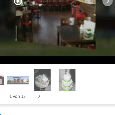
1
von
13
e