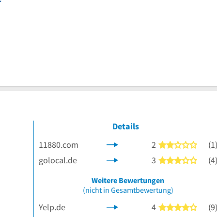
Details
11880.com
2
(1
2 von
golocal.de
3
(4
3 von
 Sternen
Weitere Bewertungen
(nicht in Gesamtbewertung)
Yelp.de
4
(9
4 von