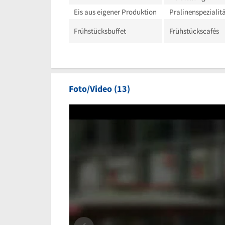
Eis aus eigener Produktion
Pralinenspezialit
Frühstücksbuffet
Frühstückscafés
Foto/Video (13)