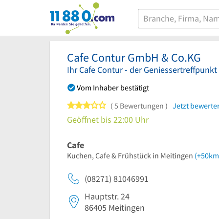
11880.com
Cafe Contur GmbH & Co.KG
Ihr Cafe Contur - der Geniessertreffpunkt
Vom Inhaber bestätigt
3 von 5 Sternen
5 Bewertungen
Jetzt bewerte
Geöffnet bis 22:00 Uhr
Cafe
Kuchen, Cafe & Frühstück in Meitingen
(+50km
(08271) 81046991
Hauptstr. 24
86405
Meitingen