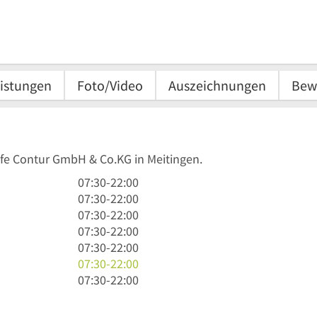
istungen
Foto/Video
Auszeichnungen
Bew
afe Contur GmbH & Co.KG in Meitingen.
7
07:30
-
22:00
Uhr
7
07:30
-
22:00
30
Uhr
7
07:30
-
22:00
bis
30
Uhr
7
07:30
-
22:00
22
bis
30
Uhr
7
07:30
-
22:00
Uhr
22
bis
30
Uhr
7
07:30
-
22:00
Uhr
22
bis
30
Uhr
7
07:30
-
22:00
Uhr
22
bis
30
Uhr
Uhr
22
bis
30