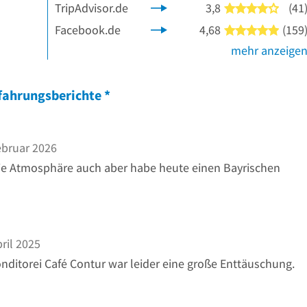
TripAdvisor.de
3,8
(41
4 von
Facebook.de
4,68
(159
5 von
mehr anzeige
fahrungsberichte
*
ebruar 2026
 die Atmosphäre auch aber habe heute einen Bayrischen
ril 2025
nditorei Café Contur war leider eine große Enttäuschung.