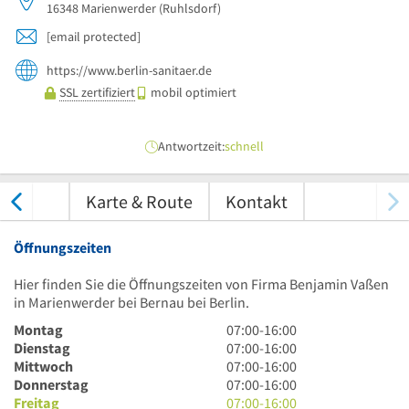
16348
Marienwerder
(Ruhlsdorf)
[email protected]
https://www.berlin-sanitaer.de
SSL zertifiziert
mobil optimiert
Antwortzeit:
schnell
tungen
Karte & Route
Kontakt
Öffnungszeiten
Hier finden Sie die Öffnungszeiten von Firma Benjamin Vaßen
in Marienwerder bei Bernau bei Berlin.
7
Montag
07:00
-
16:00
Uhr
7
Dienstag
07:00
-
16:00
bis
Uhr
7
Mittwoch
07:00
-
16:00
16
bis
Uhr
7
Donnerstag
07:00
-
16:00
Uhr
16
bis
Uhr
7
Freitag
07:00
-
16:00