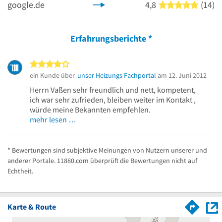
google.de
4,8
(14)
5 von 5
Erfahrungsberichte
*
4 von 5 Sternen
ein Kunde über
unser Heizungs Fachportal
am 12. Juni 2012
Herrn Vaßen sehr freundlich und nett, kompetent,
ich war sehr zufrieden, bleiben weiter im Kontakt ,
würde meine Bekannten empfehlen.
mehr lesen …
* Bewertungen sind subjektive Meinungen von Nutzern unserer und
anderer Portale. 11880.com überprüft die Bewertungen nicht auf
Echtheit.
Karte & Route