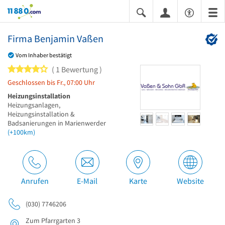
11880.com
Firma Benjamin Vaßen
Vom Inhaber bestätigt
4 von 5 Sternen
1 Bewertung
Geschlossen bis Fr., 07:00 Uhr
Heizungsinstallation
Heizungsanlagen,
Heizungsinstallation &
Badsanierungen in Marienwerder
(+100km)
Anrufen
E-Mail
Karte
Website
(030) 7746206
Zum Pfarrgarten 3