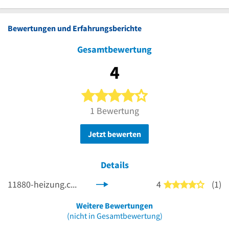
Bewertungen und Erfahrungsberichte
Gesamtbewertung
4
4 von 5 Sternen
1 Bewertung
Jetzt bewerten
Details
11880-heizung.com
4
(1)
4 von 5
Weitere Bewertungen
(nicht in Gesamtbewertung)