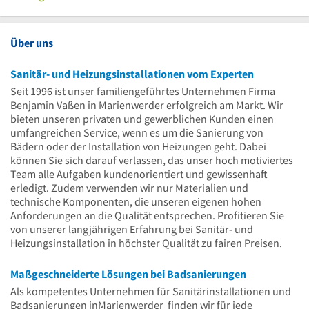
Uhr
16
bis
Uhr
Uhr
16
bis
Uhr
16
Über uns
Uhr
Sanitär- und Heizungsinstallationen vom Experten
Seit 1996 ist unser familiengeführtes Unternehmen Firma
Benjamin Vaßen in Marienwerder erfolgreich am Markt. Wir
bieten unseren privaten und gewerblichen Kunden einen
umfangreichen Service, wenn es um die Sanierung von
Bädern oder der Installation von Heizungen geht. Dabei
können Sie sich darauf verlassen, das unser hoch motiviertes
Team alle Aufgaben kundenorientiert und gewissenhaft
erledigt. Zudem verwenden wir nur Materialien und
technische Komponenten, die unseren eigenen hohen
Anforderungen an die Qualität entsprechen. Profitieren Sie
von unserer langjährigen Erfahrung bei Sanitär- und
Heizungsinstallation in höchster Qualität zu fairen Preisen.
Maßgeschneiderte Lösungen bei Badsanierungen
Als kompetentes Unternehmen für Sanitärinstallationen und
Badsanierungen inMarienwerder finden wir für jede