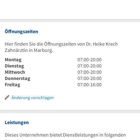
Öffnungszeiten
Hier finden Sie die Öffnungszeiten von Dr. Heike Krech
Zahnärztin in Marburg.
7
Montag
07:00
-
20:00
Uhr
7
Dienstag
07:00
-
20:00
bis
Uhr
7
Mittwoch
07:00
-
20:00
20
bis
Uhr
7
Donnerstag
07:00
-
20:00
Uhr
20
bis
Uhr
7
Freitag
07:00
-
16:00
Uhr
20
bis
Uhr
Uhr
20
bis
Änderung vorschlagen
Uhr
16
Uhr
Leistungen
Dieses Unternehmen bietet Dienstleistungen in folgenden