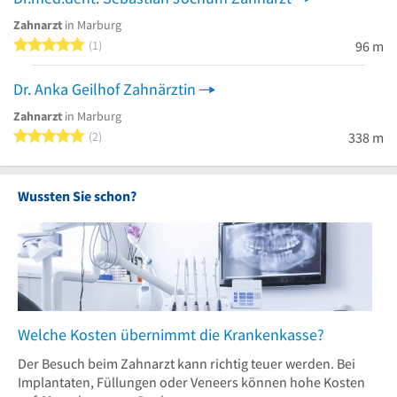
Zahnarzt
in Marburg
5 von 5 Sternen
1
96 m
Dr. Anka Geilhof Zahnärztin
Zahnarzt
in Marburg
5 von 5 Sternen
2
338 m
Wussten Sie schon?
Welche Kosten übernimmt die Krankenkasse?
Der Besuch beim Zahnarzt kann richtig teuer werden. Bei
Implantaten, Füllungen oder Veneers können hohe Kosten