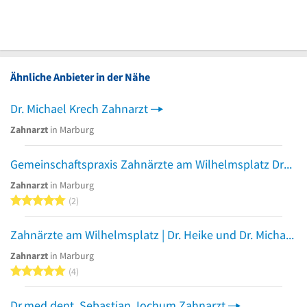
Ähnliche Anbieter in der Nähe
Dr. Michael Krech Zahnarzt
Zahnarzt
in Marburg
Gemeinschaftspraxis Zahnärzte am Wilhelmsplatz Dres. Heike Krech und Michael Krech
Zahnarzt
in Marburg
5 von 5 Sternen
2
Zahnärzte am Wilhelmsplatz | Dr. Heike und Dr. Michael Krech
Zahnarzt
in Marburg
5 von 5 Sternen
4
Dr.med.dent. Sebastian Jochum Zahnarzt