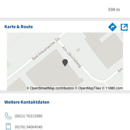
Schwe
598 m
Karte & Route
Weitere Kontaktdaten
(0621) 76212980
(0176) 34064540