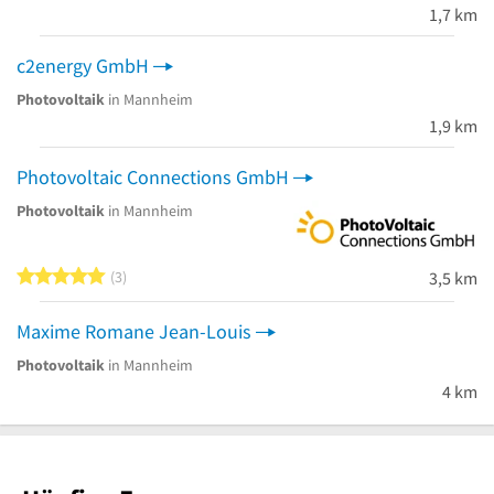
1,7 km
c2energy GmbH
Photovoltaik
in Mannheim
1,9 km
Photovoltaic Connections GmbH
Photovoltaik
in Mannheim
5 von 5 Sternen
3
3,5 km
Maxime Romane Jean-Louis
Photovoltaik
in Mannheim
4 km