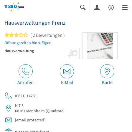
11880.com
Hausverwaltungen Frenz
3 von 5 Sternen
2 Bewertungen
Öffnungszeiten hinzufügen
Hausverwaltung
Anrufen
E-Mail
Karte
(0621) 14231
N 7 8
68161
Mannheim
(Quadrate)
[email protected]