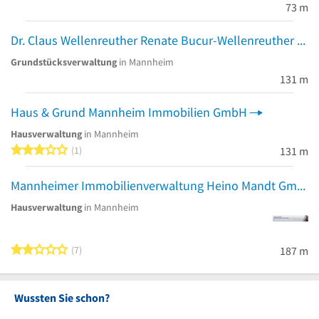
73 m
Dr. Claus Wellenreuther Renate Bucur-Wellenreuther Hausverwaltung
Grundstücksverwaltung
in Mannheim
131 m
Haus & Grund Mannheim Immobilien GmbH
Hausverwaltung
in Mannheim
3 von 5 Sternen
1
131 m
Mannheimer Immobilienverwaltung Heino Mandt GmbH
Hausverwaltung
in Mannheim
2 von 5 Sternen
7
187 m
Wussten Sie schon?