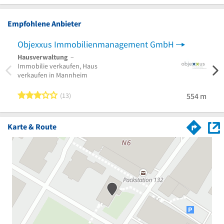
Empfohlene Anbieter
Objexxus Immobilienmanagement GmbH
LUW
Hausverwaltung
–
Haus
Immobilie verkaufen, Haus
Verwa
verkaufen in Mannheim
Mietv
Ludwi
3 von 5 Sternen
13
554 m
Karte & Route