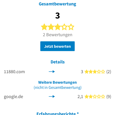
Gesamtbewertung
3
3 von 5 Sternen
2 Bewertungen
Jetzt bewerten
Details
11880.com
3
(2)
3 von
Weitere Bewertungen
(nicht in Gesamtbewertung)
google.de
2,1
(9)
2 von
Erfahrungsberichte
*