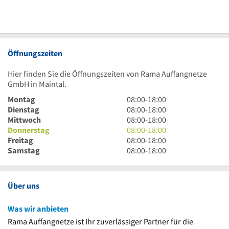
Öffnungszeiten
Hier finden Sie die Öffnungszeiten von Rama Auffangnetze
GmbH in Maintal.
8
Montag
08:00
-
18:00
Uhr
8
Dienstag
08:00
-
18:00
bis
Uhr
8
Mittwoch
08:00
-
18:00
18
bis
Uhr
8
Donnerstag
08:00
-
18:00
Uhr
18
bis
Uhr
8
Freitag
08:00
-
18:00
Uhr
18
bis
Uhr
8
Samstag
08:00
-
18:00
Uhr
18
bis
Uhr
Uhr
18
bis
Uhr
18
Über uns
Uhr
Was wir anbieten
Rama Auffangnetze ist Ihr zuverlässiger Partner für die