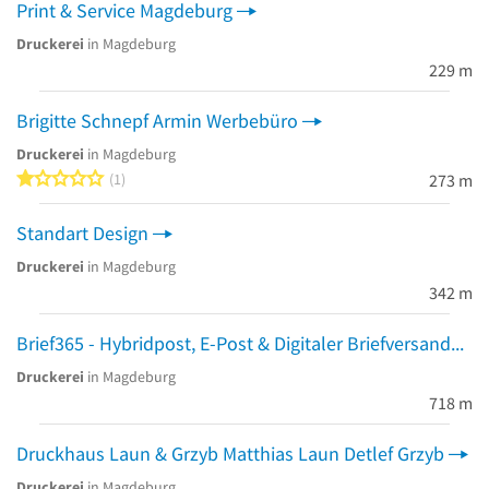
Print & Service Magdeburg
Druckerei
in Magdeburg
229 m
Brigitte Schnepf Armin Werbebüro
Druckerei
in Magdeburg
1 von 5 Sternen
1
273 m
Standart Design
Druckerei
in Magdeburg
342 m
Brief365 - Hybridpost, E-Post & Digitaler Briefversand
Druckerei
in Magdeburg
718 m
Druckhaus Laun & Grzyb Matthias Laun Detlef Grzyb
Druckerei
in Magdeburg