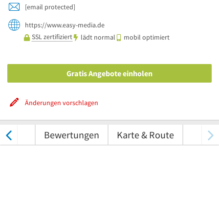
[email protected]
https://www.easy-media.de
SSL zertifiziert
lädt normal
mobil optimiert
Gratis Angebote einholen
Änderungen vorschlagen
nungen
Bewertungen
Karte & Route