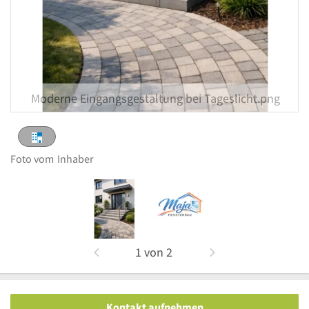
Moderne Eingangsgestaltung bei Tageslicht.png
Foto vom
Inhaber
1
von
2
Kontakt aufnehmen