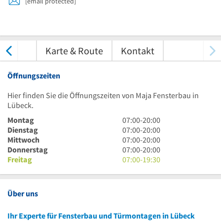
[email protected]
tungen
Karte & Route
Kontakt
Öffnungszeiten
Hier finden Sie die Öffnungszeiten von Maja Fensterbau in
Lübeck.
7
Montag
07:00
-
20:00
Uhr
7
Dienstag
07:00
-
20:00
bis
Uhr
7
Mittwoch
07:00
-
20:00
20
bis
Uhr
7
Donnerstag
07:00
-
20:00
Uhr
20
bis
Uhr
7
Freitag
07:00
-
19:30
Uhr
20
bis
Uhr
Uhr
20
bis
Uhr
19
Über uns
Uhr
30
Ihr Experte für Fensterbau und Türmontagen in Lübeck