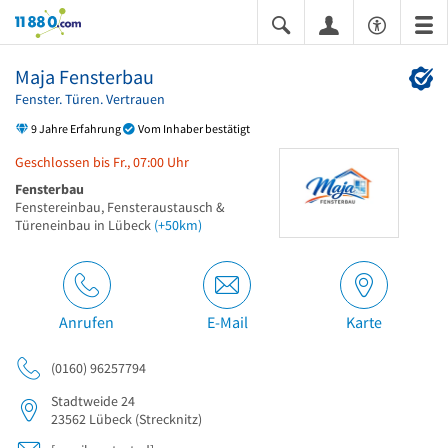
11880.com
Maja Fensterbau
Fenster. Türen. Vertrauen
9 Jahre Erfahrung
Vom Inhaber bestätigt
Geschlossen bis Fr., 07:00 Uhr
Fensterbau
Fenstereinbau, Fensteraustausch &
Türeneinbau in Lübeck
(+50km)
Anrufen
E-Mail
Karte
(0160) 96257794
Stadtweide 24
23562
Lübeck
(Strecknitz)