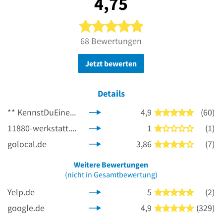
4,75
5 von 5 Sternen
68 Bewertungen
Jetzt bewerten
Details
**
KennstDuEinen.de
4,9
(60)
5 von 5 
11880-werkstatt.com
1
(1)
1 von 5 
golocal.de
3,86
(7)
4 von 5 
Weitere Bewertungen
(nicht in Gesamtbewertung)
Yelp.de
5
(2)
5 von 5 
google.de
4,9
(329)
5 von 5 