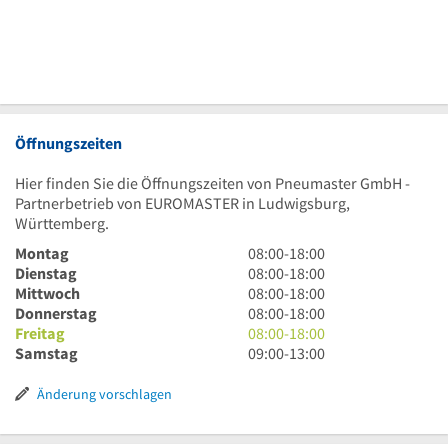
Öffnungszeiten
Hier finden Sie die Öffnungszeiten von Pneumaster GmbH -
Partnerbetrieb von EUROMASTER in Ludwigsburg,
Württemberg.
8
Montag
08:00
-
18:00
Uhr
8
Dienstag
08:00
-
18:00
bis
Uhr
8
Mittwoch
08:00
-
18:00
18
bis
Uhr
8
Donnerstag
08:00
-
18:00
Uhr
18
bis
Uhr
8
Freitag
08:00
-
18:00
Uhr
18
bis
Uhr
9
Samstag
09:00
-
13:00
Uhr
18
bis
Uhr
Uhr
18
bis
Änderung vorschlagen
Uhr
13
Uhr