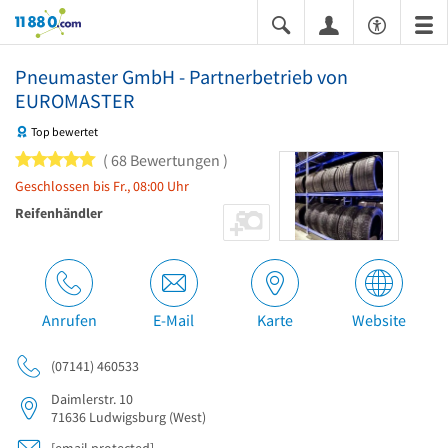
11880.com
Pneumaster GmbH - Partnerbetrieb von
EUROMASTER
Top bewertet
5 von 5 Sternen
68 Bewertungen
Geschlossen bis Fr., 08:00 Uhr
Reifenhändler
Anrufen
E-Mail
Karte
Website
(07141) 460533
Daimlerstr. 10
71636
Ludwigsburg
(West)
[email protected]