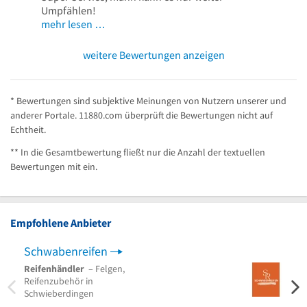
Umpfählen!
mehr lesen …
weitere Bewertungen anzeigen
* Bewertungen sind subjektive Meinungen von Nutzern unserer und
anderer Portale. 11880.com überprüft die Bewertungen nicht auf
Echtheit.
** In die Gesamtbewertung fließt nur die Anzahl der textuellen
Bewertungen mit ein.
Empfohlene Anbieter
Schwabenreifen
RS R
Reifenhändler
– Felgen,
Reife
Reifenzubehör in
Autor
Schwieberdingen
Reife
am Ne