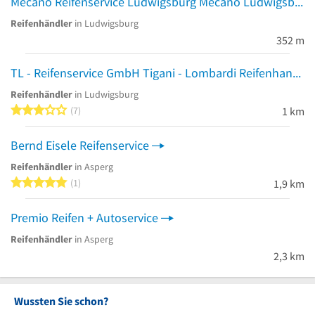
Mecano Reifenservice Ludwigsburg Mecano Ludwigsburg
Reifenhändler
in Ludwigsburg
352 m
TL - Reifenservice GmbH Tigani - Lombardi Reifenhandel
Reifenhändler
in Ludwigsburg
3 von 5 Sternen
7
1 km
Bernd Eisele Reifenservice
Reifenhändler
in Asperg
5 von 5 Sternen
1
1,9 km
Premio Reifen + Autoservice
Reifenhändler
in Asperg
2,3 km
Wussten Sie schon?