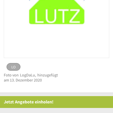
LO
LO
Bild
Foto von
LogDaLu,
hinzugefügt
melden
eingestellt von
LogDaLu
am 13. Dezember
am 13. Dezember 2020
Logo Lutz Immobilien
2020
Jetzt Angebote einholen!