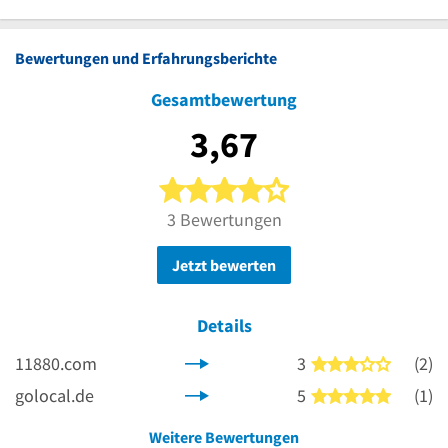
Bewertungen und Erfahrungsberichte
Gesamtbewertung
3,67
4 von 5 Sternen
3 Bewertungen
Jetzt bewerten
Details
11880.com
3
(2)
3 von 5 
golocal.de
5
(1)
5 von 5 
Weitere Bewertungen