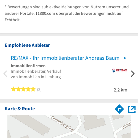
* Bewertungen sind subjektive Meinungen von Nutzern unserer und
anderer Portale. 11880.com überprüft die Bewertungen nicht auf
Echtheit.
Empfohlene Anbieter
RE/MAX - Ihr Immobilienberater Andreas Baum
Immobilienfirmen
–
Immo
Immobilienberater, Verkauf
Immob
von Immobilien in Limburg
Immob
Frank
5 von 5 Sternen
2
2,2 km
Karte & Route