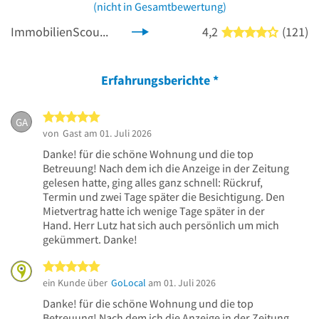
(nicht in Gesamtbewertung)
ImmobilienScout24.de
4,2
(121)
4 von 5 
Erfahrungsberichte
*
5 von 5 Sternen
GA
von
Gast
am 01. Juli 2026
Danke! für die schöne Wohnung und die top
Betreuung! Nach dem ich die Anzeige in der Zeitung
gelesen hatte, ging alles ganz schnell: Rückruf,
Termin und zwei Tage später die Besichtigung. Den
Mietvertrag hatte ich wenige Tage später in der
Hand. Herr Lutz hat sich auch persönlich um mich
gekümmert. Danke!
5 von 5 Sternen
ein Kunde über
GoLocal
am 01. Juli 2026
Danke! für die schöne Wohnung und die top
Betreuung! Nach dem ich die Anzeige in der Zeitung