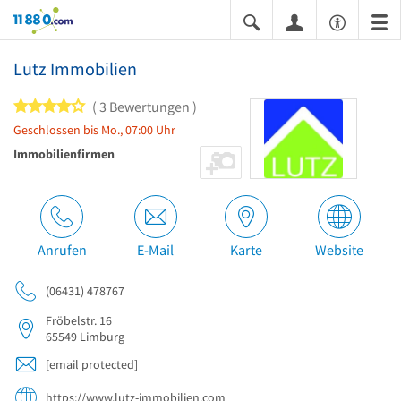
11880.com
Lutz Immobilien
4 von 5 Sternen
3 Bewertungen
Geschlossen bis Mo., 07:00 Uhr
Immobilienfirmen
Anrufen
E-Mail
Karte
Website
(06431) 478767
Fröbelstr. 16
65549
Limburg
[email protected]
https://www.lutz-immobilien.com