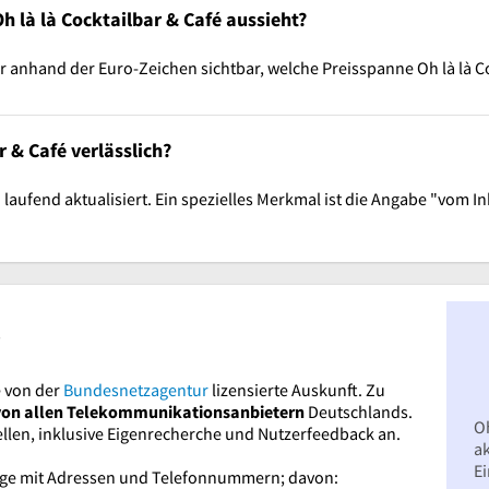
Oh là là Cocktailbar & Café aussieht?
 anhand der Euro-Zeichen sichtbar, welche Preisspanne Oh là là Co
 & Café verlässlich?
n laufend aktualisiert. Ein spezielles Merkmal ist die Angabe "vom 
?
 von der
Bundesnetzagentur
lizensierte Auskunft. Zu
von allen Telekommunikationsanbietern
Deutschlands.
Oh
ellen, inklusive Eigenrecherche und Nutzerfeedback an.
ak
E
räge mit Adressen und Telefonnummern; davon: