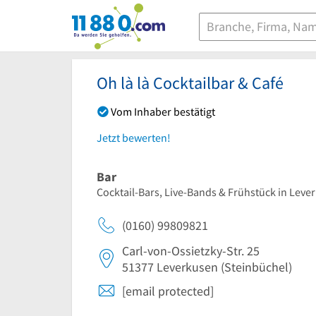
11880.com
Oh là là Cocktailbar & Café
Vom Inhaber bestätigt
Jetzt bewerten!
Bar
Cocktail-Bars, Live-Bands & Frühstück in Lev
(0160) 99809821
Carl-von-Ossietzky-Str. 25
51377
Leverkusen
(Steinbüchel)
[email protected]