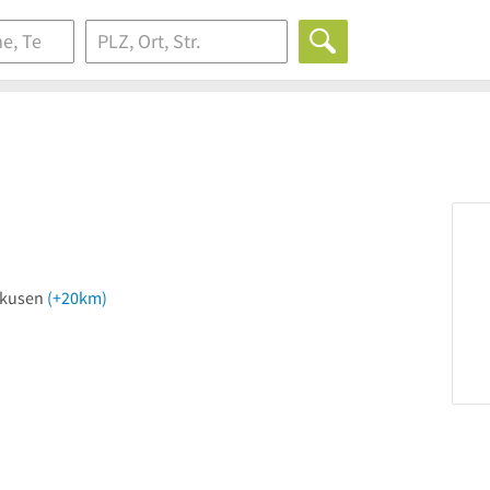
erkusen
(+20km)