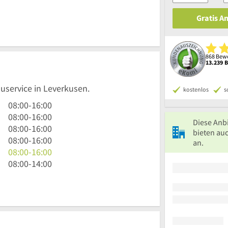
Gratis A
868 Bewe
13.239 
auservice in Leverkusen.
kostenlos
s
8
08:00
-
16:00
Uhr
8
08:00
-
16:00
Diese Anb
bis
Uhr
8
08:00
-
16:00
bieten au
16
bis
Uhr
8
08:00
-
16:00
an.
Uhr
16
bis
Uhr
8
08:00
-
16:00
Uhr
16
bis
Uhr
8
08:00
-
14:00
Uhr
16
bis
Uhr
Uhr
16
bis
Uhr
14
Uhr