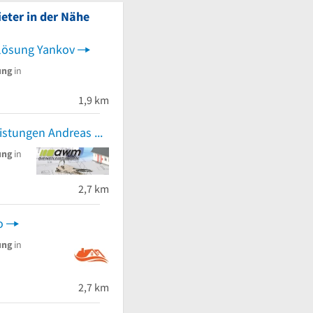
eter in der Nähe
lösung Yankov
ung
in
1,9 km
awm Dienstleistungen Andreas Mertes
ung
in
 von 5 Sternen
2,7 km
o
ung
in
 von 5 Sternen
2,7 km