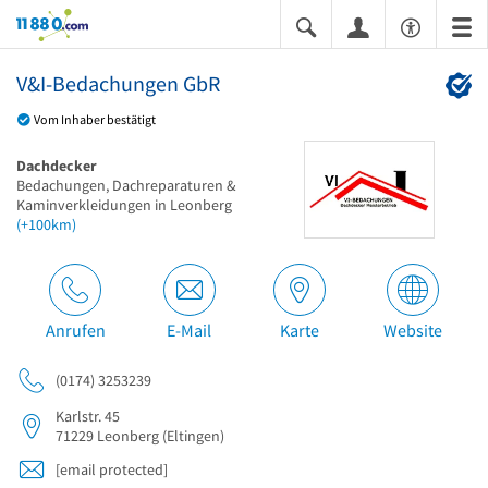
11880.com
V&I-Bedachungen GbR
Vom Inhaber bestätigt
Dachdecker
Bedachungen, Dachreparaturen &
Kaminverkleidungen in Leonberg
(+100km)
Anrufen
E-Mail
Karte
Website
(0174) 3253239
Karlstr. 45
71229
Leonberg
(Eltingen)
[email protected]