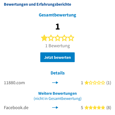
Bewertungen und Erfahrungsberichte
Gesamtbewertung
1
1 von 5 Sternen
1 Bewertung
Jetzt bewerten
Details
11880.com
1
(1)
1 von
Weitere Bewertungen
(nicht in Gesamtbewertung)
Facebook.de
5
(8)
5 von