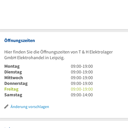
Öffnungszeiten
Hier finden Sie die Öffnungszeiten von T & H Elektrolager
GmbH Elektrohandel in Leipzig.
9
Montag
09:00
-
19:00
Uhr
9
Dienstag
09:00
-
19:00
bis
Uhr
9
Mittwoch
09:00
-
19:00
19
bis
Uhr
9
Donnerstag
09:00
-
19:00
Uhr
19
bis
Uhr
9
Freitag
09:00
-
19:00
Uhr
19
bis
Uhr
9
Samstag
09:00
-
14:00
Uhr
19
bis
Uhr
Uhr
19
bis
Änderung vorschlagen
Uhr
14
Uhr