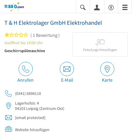
11880.com
T & H Elektrolager GmbH Elektrohandel
1 von 5 Sternen
1 Bewertung
Geöffnet bis 19:00 Uhr
Foto/Logo hinzufügen
Geschirrspülmaschine
Anrufen
E-Mail
Karte
(0341) 6898110
Lagerhofstr. 4
04103
Leipzig
(Zentrum-Ost)
[email protected]
Website hinzufügen