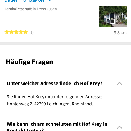
Landwirtschaft
in Leverkusen
5 von 5 Sternen
1
3,8 km
Häufige Fragen
Unter welcher Adresse finde ich Hof Krey?
Sie finden Hof Krey unter der folgenden Adresse:
Hohlenweg 2, 42799 Leichlingen, Rheinland.
Wie kann ich am schnellsten mit Hof Krey in
Kontakt treten?