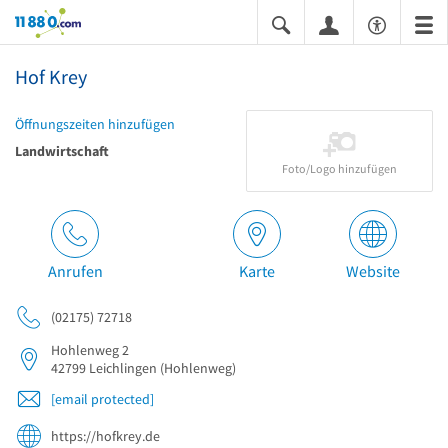
11880.com
Hof Krey
Öffnungszeiten hinzufügen
Landwirtschaft
Foto/Logo hinzufügen
Anrufen
Karte
Website
(02175) 72718
Hohlenweg 2
42799
Leichlingen
(Hohlenweg)
[email protected]
https://hofkrey.de