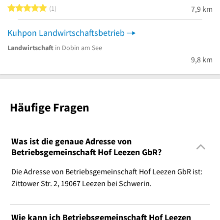
5 von 5 Sternen
1
7,9 km
Kuhpon Landwirtschaftsbetrieb
Landwirtschaft
in Dobin am See
9,8 km
Häufige Fragen
Was ist die genaue Adresse von
Betriebsgemeinschaft Hof Leezen GbR?
Die Adresse von Betriebsgemeinschaft Hof Leezen GbR ist:
Zittower Str. 2, 19067 Leezen bei Schwerin.
Wie kann ich Betriebsgemeinschaft Hof Leezen