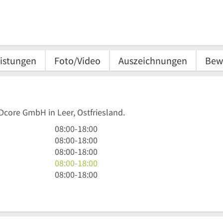
istungen
Foto/Video
Auszeichnungen
Bew
IDcore GmbH in Leer, Ostfriesland.
8
08:00
-
18:00
Uhr
8
08:00
-
18:00
bis
Uhr
8
08:00
-
18:00
18
bis
Uhr
8
08:00
-
18:00
Uhr
18
bis
Uhr
8
08:00
-
18:00
Uhr
18
bis
Uhr
Uhr
18
bis
Uhr
18
Uhr