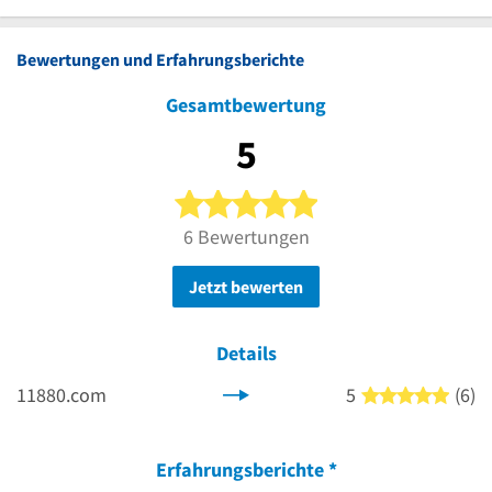
Bewertungen und Erfahrungsberichte
Gesamtbewertung
5
5 von 5 Sternen
6 Bewertungen
Jetzt bewerten
Details
11880.com
5
(6)
5 von
Erfahrungsberichte
*