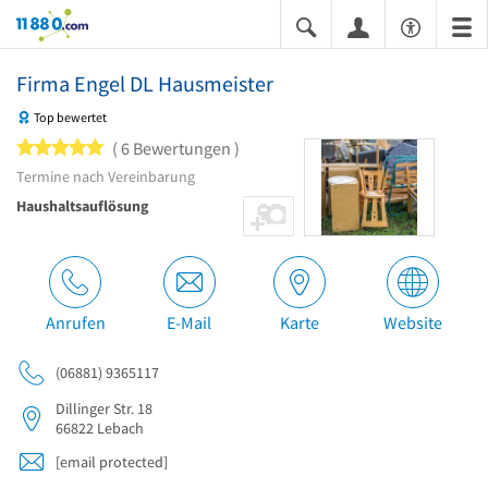
11880.com
Firma Engel DL Hausmeister
Top bewertet
5 von 5 Sternen
6 Bewertungen
Termine nach Vereinbarung
Haushaltsauflösung
Anrufen
E-Mail
Karte
Website
(06881) 9365117
Dillinger Str. 18
66822
Lebach
[email protected]