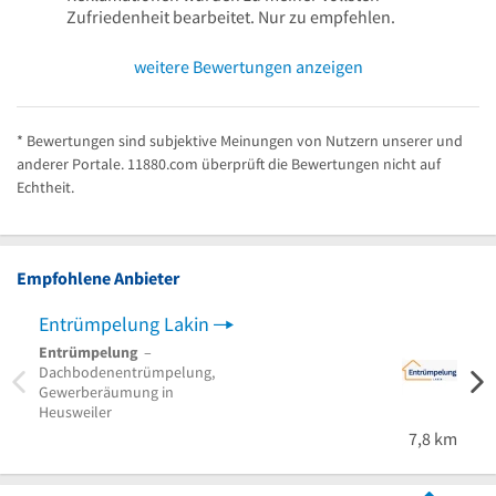
Zufriedenheit bearbeitet. Nur zu empfehlen.
weitere Bewertungen anzeigen
* Bewertungen sind subjektive Meinungen von Nutzern unserer und
anderer Portale. 11880.com überprüft die Bewertungen nicht auf
Echtheit.
Empfohlene Anbieter
Entrümpelung Lakin
Entr
Entrümpelung
–
Haush
Dachbodenentrümpelung,
Wohn
Gewerberäumung in
Firme
Heusweiler
Schw
7,8 km