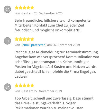
5 von 5 Sternen
GA
von
Gast
am 23. September 2020
Sehr freundliche, hilfsbereite und kompetente
Mitarbeiter, Kontakt zum Chef zu jeder Zeit
freundlich und möglich! Unkompliziert!!
5 von 5 Sternen
FT
von
[email protected]
am 06. Dezember 2019
Recht zügige Rückmeldung zur Terminabstimmung.
Angebot kam wie versprochen! Kommunikation war
sehr flüssig und transparent. Keine unnötigen
Posten im ANgebot. Auf Kosten und Nutzen wurde
dabei geachtet!! Ich empfehle die Firma Engel gez.
Ladwein
5 von 5 Sternen
GA
von
Gast
am 22. November 2019
Top Arbeit, schnell und zuverlässig. Dazu stimmt
das Preis-Leistungs-Verhältnis. Sogar
Reklamationen wurden zu meiner vollsten