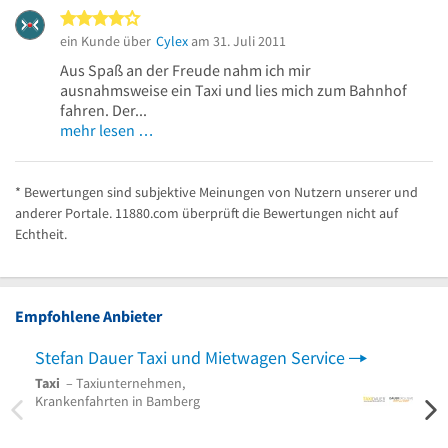
4 von 5 Sternen
ein Kunde über
Cylex
am 31. Juli 2011
Aus Spaß an der Freude nahm ich mir
ausnahmsweise ein Taxi und lies mich zum Bahnhof
fahren. Der...
mehr lesen …
* Bewertungen sind subjektive Meinungen von Nutzern unserer und
anderer Portale. 11880.com überprüft die Bewertungen nicht auf
Echtheit.
Empfohlene Anbieter
Stefan Dauer Taxi und Mietwagen Service
Haid
Taxi
– Taxiunternehmen,
Taxi
–
Krankenfahrten in Bamberg
Kurie
bei C