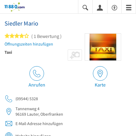
11880.com
Siedler Mario
4 von 5 Sternen
1 Bewertung
Öffnungszeiten hinzufügen
Taxi
Anrufen
Karte
(09544) 5328
Tannenweg 4
96169
Lauter, Oberfranken
E-Mail-Adresse hinzufügen