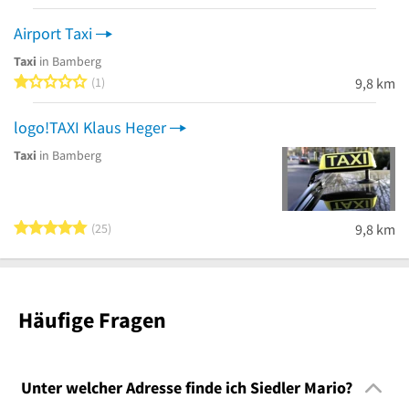
Airport Taxi
Taxi
in Bamberg
1 von 5 Sternen
1
9,8 km
logo!TAXI Klaus Heger
Taxi
in Bamberg
5 von 5 Sternen
25
9,8 km
Häufige Fragen
Unter welcher Adresse finde ich Siedler Mario?