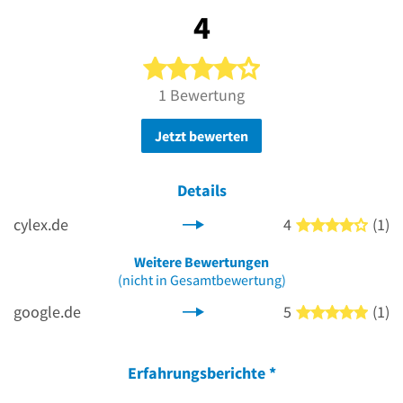
4
4 von 5 Sternen
1 Bewertung
Jetzt bewerten
Details
cylex.de
4
(1)
4 von
Weitere Bewertungen
(nicht in Gesamtbewertung)
google.de
5
(1)
5 von
Erfahrungsberichte
*