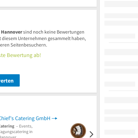
, Hannover
sind noch keine Bewertungen
t diesem Unternehmen gesammelt haben,
nderen Seitenbesuchern.
rste Bewertung ab!
werten
Chief's Catering GmbH
S-LiP Gerüstbau Meist
Catering
– Events,
Messebau
– Design-Bau,
Tagungscatering in
Event-Deko in Bremen
Hannover