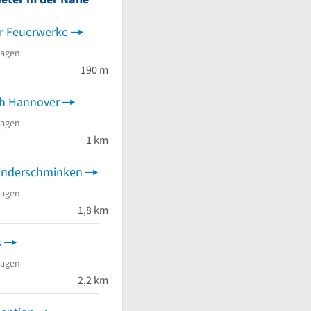
r Feuerwerke
hagen
190 m
ih Hannover
hagen
1 km
Kinderschminken
hagen
1,8 km
s
hagen
2,2 km