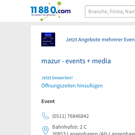
11880.com
Jetzt Angebote mehrerer Even
mazur - events + media
Jetzt bewerten!
Öffnungszeiten hinzufügen
Event
(0511) 76846842
Bahnhofstr. 2 C
30853
Langenhagen
(Alt-Langenhag