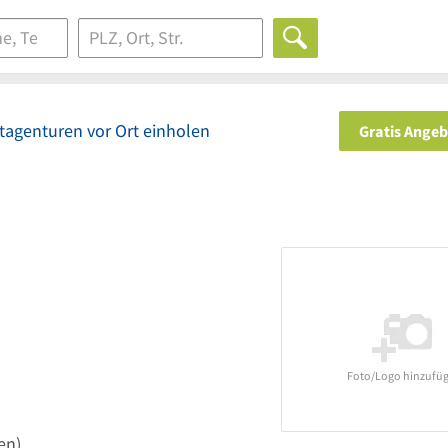
tagenturen vor Ort einholen
Gratis Ange
Foto/Logo hinzufü
en)