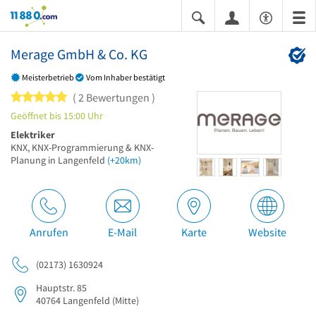
11880.com
Merage GmbH & Co. KG
Meisterbetrieb
Vom Inhaber bestätigt
5 von 5 Sternen
2 Bewertungen
Geöffnet bis 15:00 Uhr
Elektriker
KNX, KNX-Programmierung & KNX-
Planung in Langenfeld
(+20km)
Anrufen
E-Mail
Karte
Website
(02173) 1630924
Hauptstr. 85
40764
Langenfeld
(Mitte)