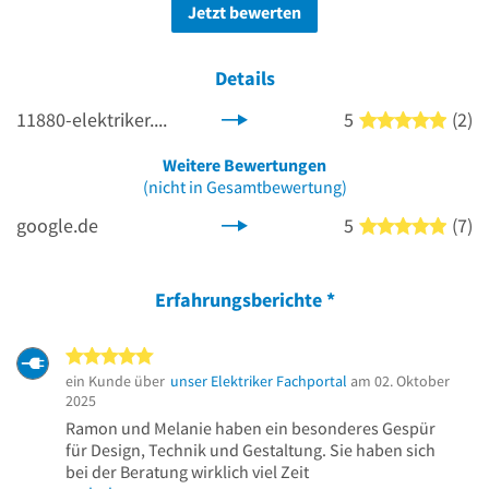
Jetzt bewerten
Details
11880-elektriker.com
5
(2)
5 von
Weitere Bewertungen
(nicht in Gesamtbewertung)
google.de
5
(7)
5 von
Erfahrungsberichte
*
5 von 5 Sternen
ein Kunde über
unser Elektriker Fachportal
am 02. Oktober
2025
Ramon und Melanie haben ein besonderes Gespür
für Design, Technik und Gestaltung. Sie haben sich
bei der Beratung wirklich viel Zeit