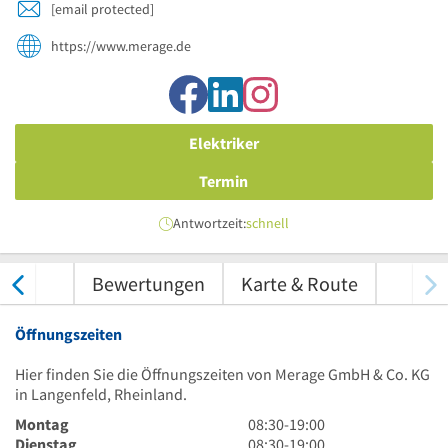
[email protected]
https://www.merage.de
Elektriker
Termin
Antwortzeit:
schnell
nungen
Bewertungen
Karte & Route
Öffnungszeiten
Hier finden Sie die Öffnungszeiten von Merage GmbH & Co. KG
in Langenfeld, Rheinland.
8
Montag
08:30
-
19:00
Uhr
8
Dienstag
08:30
-
19:00