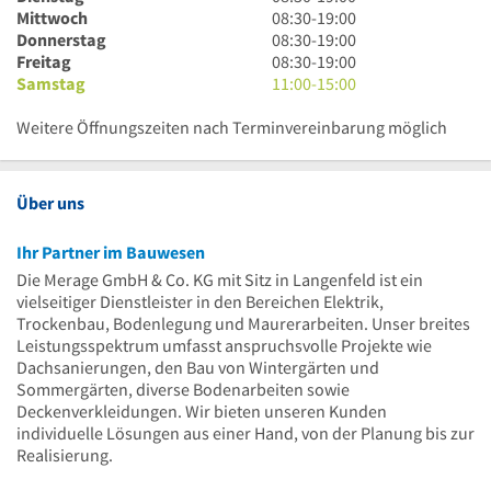
30
Uhr
8
Mittwoch
08:30
-
19:00
bis
30
Uhr
8
Donnerstag
08:30
-
19:00
19
bis
30
Uhr
8
Freitag
08:30
-
19:00
Uhr
19
bis
30
Uhr
11
Samstag
11:00
-
15:00
Uhr
19
bis
30
Uhr
Uhr
19
bis
bis
Weitere Öffnungszeiten nach Terminvereinbarung möglich
Uhr
19
15
Uhr
Uhr
Über uns
Ihr Partner im Bauwesen
Die Merage GmbH & Co. KG mit Sitz in Langenfeld ist ein
vielseitiger Dienstleister in den Bereichen Elektrik,
Trockenbau, Bodenlegung und Maurerarbeiten. Unser breites
Leistungsspektrum umfasst anspruchsvolle Projekte wie
Dachsanierungen, den Bau von Wintergärten und
Sommergärten, diverse Bodenarbeiten sowie
Deckenverkleidungen. Wir bieten unseren Kunden
individuelle Lösungen aus einer Hand, von der Planung bis zur
Realisierung.