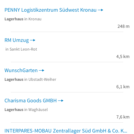
PENNY Logistikzentrum Südwest Kronau
Lagerhaus
in Kronau
248 m
RM Umzug
in Sankt Leon-Rot
4,5 km
WunschGarten
Lagerhaus
in Ubstadt-Weiher
6,1 km
Charisma Goods GMBH
Lagerhaus
in Waghäusel
7,6 km
INTERPARES-MOBAU Zentrallager Süd GmbH & Co. KG