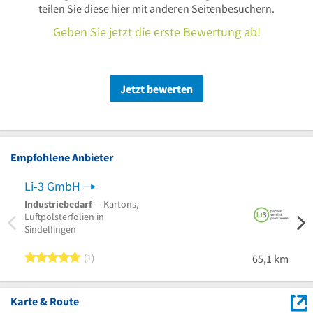
teilen Sie diese hier mit anderen Seitenbesuchern.
Geben Sie jetzt die erste Bewertung ab!
Jetzt bewerten
Empfohlene Anbieter
Li-3 GmbH
Pir
Industriebedarf
– Kartons,
Umzu
Luftpolsterfolien in
Umzug
Sindelfingen
Karls
5 von 5 Sternen
1
65,1 km
Karte & Route