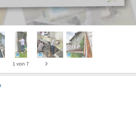
1
von
7
e