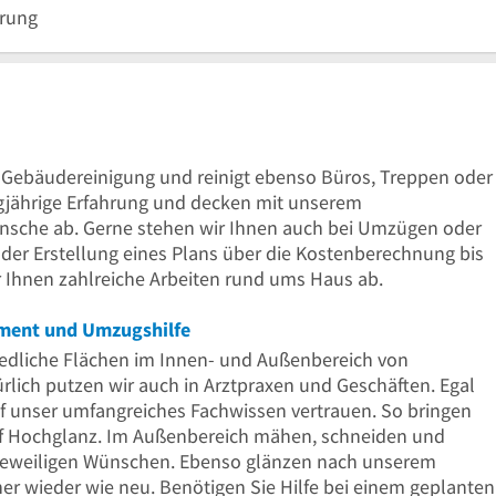
arung
Uhr
20
bis
Uhr
12
Uhr
er Gebäudereinigung und reinigt ebenso Büros, Treppen oder
ngjährige Erfahrung und decken mit unserem
ünsche ab. Gerne stehen wir Ihnen auch bei Umzügen oder
 der Erstellung eines Plans über die Kostenberechnung bis
 Ihnen zahlreiche Arbeiten rund ums Haus ab.
ent und Umzugshilfe
hiedliche Flächen im Innen- und Außenbereich von
lich putzen wir auch in Arztpraxen und Geschäften. Egal
f unser umfangreiches Fachwissen vertrauen. So bringen
uf Hochglanz. Im Außenbereich mähen, schneiden und
 jeweiligen Wünschen. Ebenso glänzen nach unserem
er wieder wie neu. Benötigen Sie Hilfe bei einem geplanten