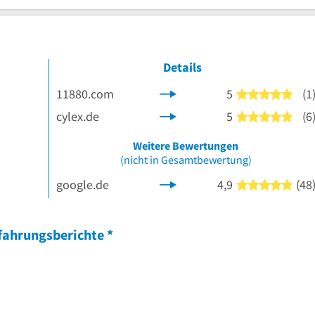
Details
11880.com
5
(1
5 vo
cylex.de
5
(6
5 vo
 Sternen
Weitere Bewertungen
(nicht in Gesamtbewertung)
google.de
4,9
(48
5 vo
fahrungsberichte
*