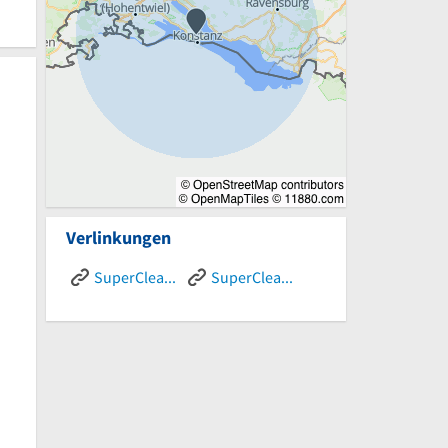
Verlinkungen
SuperCleanup - Google
SuperCleanup - Instagram