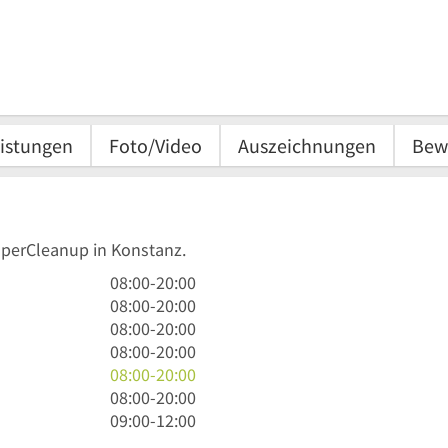
istungen
Foto/Video
Auszeichnungen
Bew
uperCleanup in Konstanz.
8
08:00
-
20:00
Uhr
8
08:00
-
20:00
bis
Uhr
8
08:00
-
20:00
20
bis
Uhr
8
08:00
-
20:00
Uhr
20
bis
Uhr
8
08:00
-
20:00
Uhr
20
bis
Uhr
8
08:00
-
20:00
Uhr
20
bis
Uhr
9
09:00
-
12:00
Uhr
20
bis
Uhr