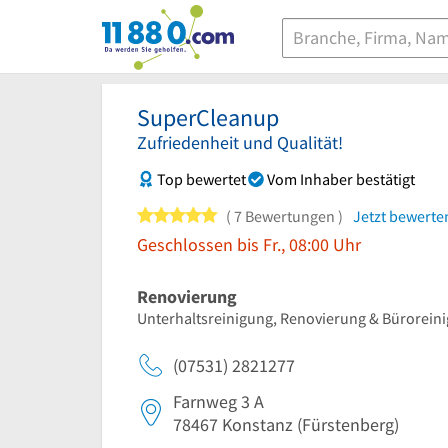
11880.com
SuperCleanup
Zufriedenheit und Qualität!
Top bewertet
Vom Inhaber bestätigt
5 von 5 Sternen
7 Bewertungen
Jetzt bewerte
Geschlossen bis Fr., 08:00 Uhr
Renovierung
Unterhaltsreinigung, Renovierung & Bürorein
(07531) 2821277
Farnweg 3 A
78467
Konstanz
(Fürstenberg)