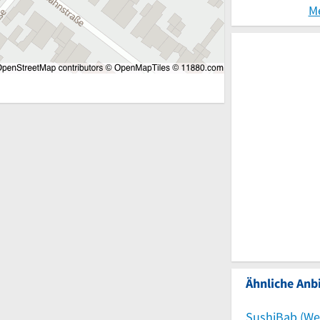
M
Ähnliche Anbi
SushiBab (We