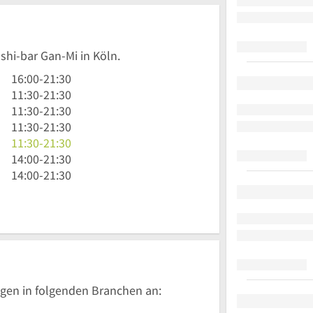
shi-bar Gan-Mi in Köln.
16
16:00
-
21:30
Uhr
11
11:30
-
21:30
bis
Uhr
11
11:30
-
21:30
21
30
Uhr
11
11:30
-
21:30
Uhr
bis
30
Uhr
11
11:30
-
21:30
30
21
bis
30
Uhr
14
14:00
-
21:30
Uhr
21
bis
30
Uhr
14
14:00
-
21:30
30
Uhr
21
bis
bis
Uhr
30
Uhr
21
21
bis
30
Uhr
Uhr
21
30
30
Uhr
30
gen in folgenden Branchen an: