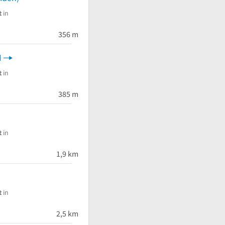
t
in
356 m
I
t
in
385 m
t
in
1,9 km
t
in
2,5 km