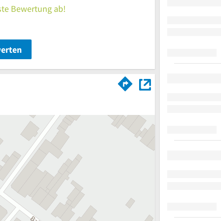
rste Bewertung ab!
werten