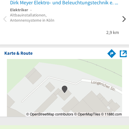
Dirk Meyer Elektro- und Beleuchtungstechnik e. K.
Elys
Elektriker
–
Solar
Altbauinstallationen,
Wallb
Antennensysteme in Köln
2,9 km
Karte & Route