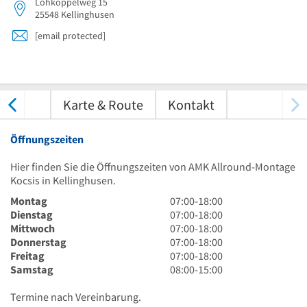
Lohkoppelweg 15
25548
Kellinghusen
[email protected]
tungen
Karte & Route
Kontakt
Öffnungszeiten
Hier finden Sie die Öffnungszeiten von AMK Allround-Montage
Kocsis in Kellinghusen.
7
Montag
07:00
-
18:00
Uhr
7
Dienstag
07:00
-
18:00
bis
Uhr
7
Mittwoch
07:00
-
18:00
18
bis
Uhr
7
Donnerstag
07:00
-
18:00
Uhr
18
bis
Uhr
7
Freitag
07:00
-
18:00
Uhr
18
bis
Uhr
8
Samstag
08:00
-
15:00
Uhr
18
bis
Uhr
Uhr
18
bis
Termine nach Vereinbarung.