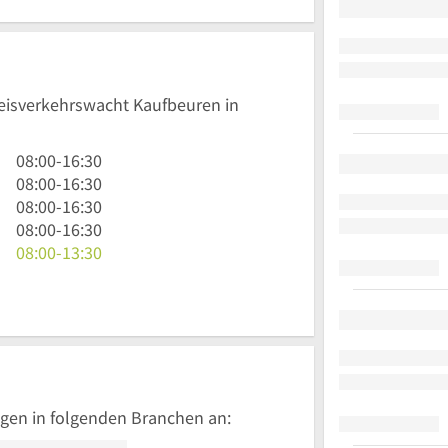
reisverkehrswacht Kaufbeuren in
8
08:00
-
16:30
Uhr
8
08:00
-
16:30
bis
Uhr
8
08:00
-
16:30
16
bis
Uhr
8
08:00
-
16:30
Uhr
16
bis
Uhr
8
08:00
-
13:30
30
Uhr
16
bis
Uhr
30
Uhr
16
bis
30
Uhr
13
30
Uhr
30
gen in folgenden Branchen an: