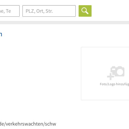
n
Foto/Logo hinzufü
.de/verkehrswachten/schw