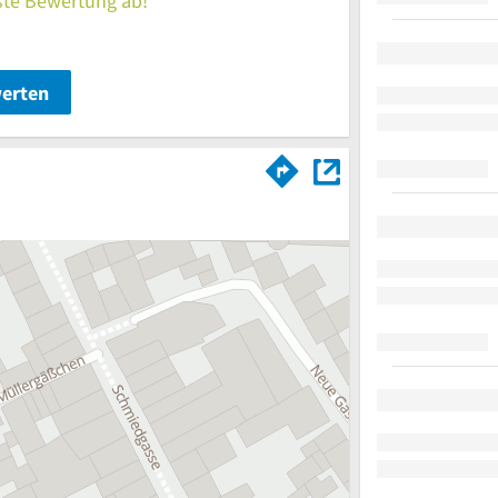
rste Bewertung ab!
werten