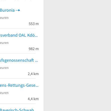
 Buronia
beuren
553 m
Ärztlicher Kreisverband OAL KdöR Dr. M. Lessel
beuren
982 m
BG BAU - Berufsgenossenschaft der Bauwirtschaft - Arbeitsmedizinischer Dienst
beuren
2,4 km
Deutsche Lebens-Rettungs-Gesellschaft Kreisverband Kaufbeuren/Ostallgäu e.V.
beuren
4,4 km
Chorverband Bayerisch-Schwaben