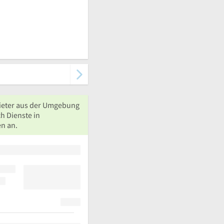
ieter aus der Umgebung
h Dienste in
n an.