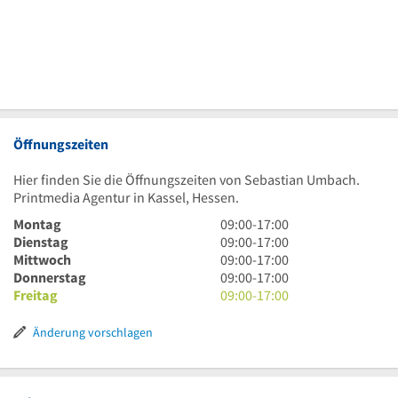
Öffnungszeiten
Hier finden Sie die Öffnungszeiten von Sebastian Umbach.
Printmedia Agentur in Kassel, Hessen.
9
Montag
09:00
-
17:00
Uhr
9
Dienstag
09:00
-
17:00
bis
Uhr
9
Mittwoch
09:00
-
17:00
17
bis
Uhr
9
Donnerstag
09:00
-
17:00
Uhr
17
bis
Uhr
9
Freitag
09:00
-
17:00
Uhr
17
bis
Uhr
Uhr
17
bis
Änderung vorschlagen
Uhr
17
Uhr