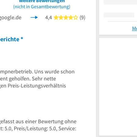
Weitere Bewertungen
(nicht in Gesamtbewertung)
google.de
4,4
(9)
4 von 5 Sternen
M
erichte
*
empnerbetrieb. Uns wurde schon
tent geholfen. Sehr nette
gen Preis-Leistungsverhältnis
fasst aus einer Bewertung ohne
: 5.0, Preis/Leistung: 5.0, Service: