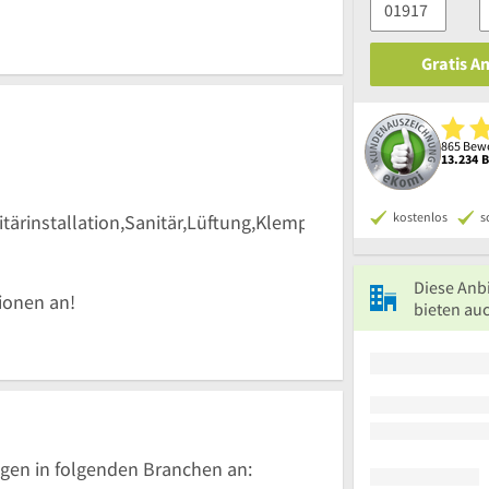
Gratis A
865 Bewe
13.234 
kostenlos
s
tärinstallation,Sanitär,Lüftung,Klempner,Heizungswartun
Diese Anb
tionen an!
bieten au
gen in folgenden Branchen an: