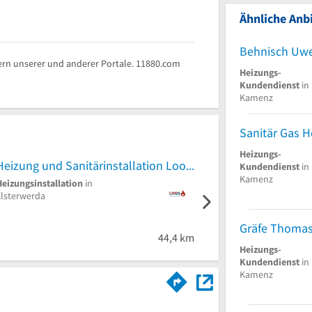
Ähnliche Anbi
rn unserer und anderer Portale. 11880.com
Heizungs-
Kundendienst
in
Kamenz
Heizungs-
Heizung und Sanitärinstallation Loos
Kundendienst
in
Kamenz
Heizungsinstallation
in
Gebäudetechnik
–
Elsterwerda
Gebäudetechnik,
Badsanierungen in
Bischofswerda
Gräfe Thomas
5 von 5 St
44,4 km
1
Heizungs-
Kundendienst
in
Kamenz