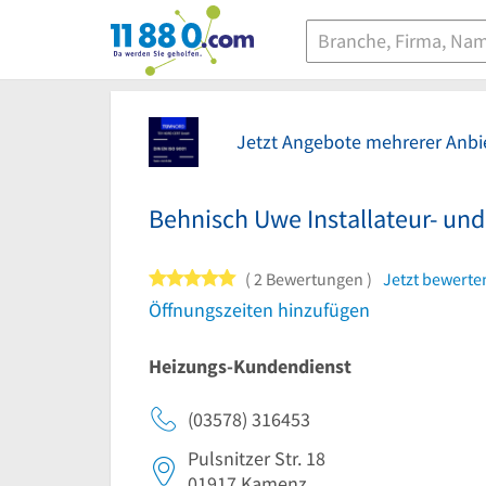
11880.com
Jetzt Angebote mehrerer Anbie
Behnisch Uwe Installateur- un
5 von 5 Sternen
2 Bewertungen
Jetzt bewerte
Öffnungszeiten hinzufügen
Heizungs-Kundendienst
(03578) 316453
Pulsnitzer Str. 18
01917
Kamenz