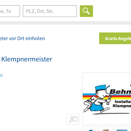
ter vor Ort einholen
Gratis Ange
d Klempnermeister
n!