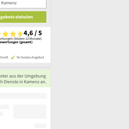
ngebote einholen
4,6 / 5
rtungen (letzten 12 Monate)
Bewertungen (gesamt)
chnell
Ihr bestes Angebot
g,Heizungsfirmen,Heizungen,Heizung,Bauklempnerei,Bäder,
ieter aus der Umgebung
ch Dienste in Kamenz an.