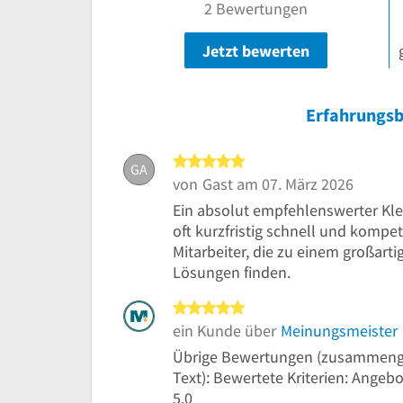
2 Bewertungen
Jetzt bewerten
Erfahrungsb
5 von 5 Sternen
GA
von
Gast
am 07. März 2026
Ein absolut empfehlenswerter Kl
oft kurzfristig schnell und kompe
Mitarbeiter, die zu einem großarti
Lösungen finden.
5 von 5 Sternen
ein Kunde über
Meinungsmeister
Übrige Bewertungen (zusammenge
Text): Bewertete Kriterien: Angebot
5.0