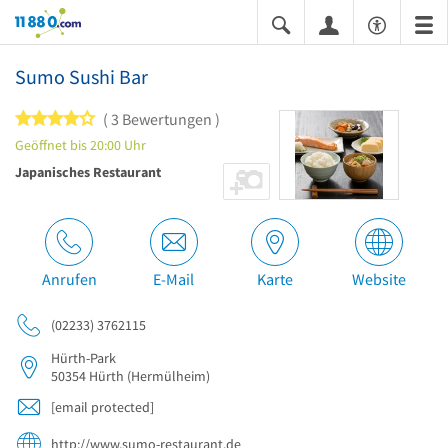
11880.com
Sumo Sushi Bar
4 von 5 Sternen
3 Bewertungen
Geöffnet bis 20:00 Uhr
Japanisches Restaurant
Anrufen
E-Mail
Karte
Website
(02233) 3762115
Hürth-Park
50354
Hürth
(Hermülheim)
[email protected]
http://www.sumo-restaurant.de