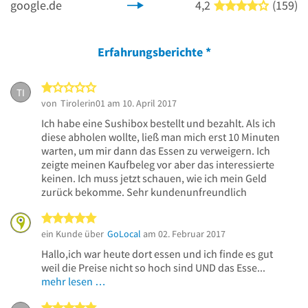
google.de
4,2
(159)
4 von 5 
Erfahrungsberichte
*
1 von 5 Sternen
TI
von
Tirolerin01
am 10. April 2017
Ich habe eine Sushibox bestellt und bezahlt. Als ich
diese abholen wollte, ließ man mich erst 10 Minuten
warten, um mir dann das Essen zu verweigern. Ich
zeigte meinen Kaufbeleg vor aber das interessierte
keinen. Ich muss jetzt schauen, wie ich mein Geld
zurück bekomme. Sehr kundenunfreundlich
5 von 5 Sternen
ein Kunde über
GoLocal
am 02. Februar 2017
Hallo,ich war heute dort essen und ich finde es gut
weil die Preise nicht so hoch sind UND das Esse...
mehr lesen …
5 von 5 Sternen