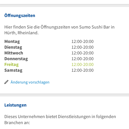
Öffnungszeiten
Hier finden Sie die Öffnungszeiten von Sumo Sushi Bar in
Hürth, Rheinland.
12
Montag
12:00
-
20:00
Uhr
12
Dienstag
12:00
-
20:00
bis
Uhr
12
Mittwoch
12:00
-
20:00
20
bis
Uhr
12
Donnerstag
12:00
-
20:00
Uhr
20
bis
Uhr
12
Freitag
12:00
-
20:00
Uhr
20
bis
Uhr
12
Samstag
12:00
-
20:00
Uhr
20
bis
Uhr
Uhr
20
bis
Änderung vorschlagen
Uhr
20
Uhr
Leistungen
Dieses Unternehmen bietet Dienstleistungen in folgenden
Branchen an: