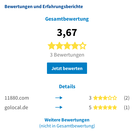
Bewertungen und Erfahrungsberichte
Gesamtbewertung
3,67
4 von 5 Sternen
3 Bewertungen
Jetzt bewerten
Details
11880.com
3
(2)
3 von 5 
golocal.de
5
(1)
5 von 5 
Weitere Bewertungen
(nicht in Gesamtbewertung)