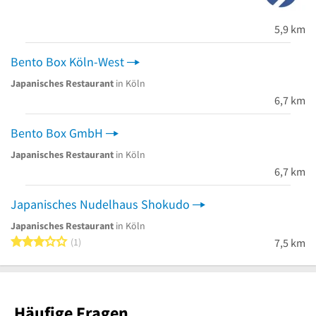
5,9 km
Bento Box Köln-West
Japanisches Restaurant
in Köln
6,7 km
Bento Box GmbH
Japanisches Restaurant
in Köln
6,7 km
Japanisches Nudelhaus Shokudo
Japanisches Restaurant
in Köln
3 von 5 Sternen
1
7,5 km
Häufige Fragen