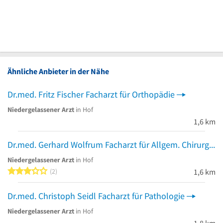
Ähnliche Anbieter in der Nähe
Dr.med. Fritz Fischer Facharzt für Orthopädie
Niedergelassener Arzt
in Hof
1,6 km
Dr.med. Gerhard Wolfrum Facharzt für Allgem. Chirurgie
Niedergelassener Arzt
in Hof
3 von 5 Sternen
2
1,6 km
Dr.med. Christoph Seidl Facharzt für Pathologie
Niedergelassener Arzt
in Hof