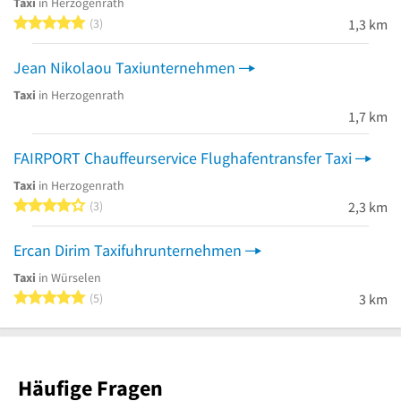
Taxi
in Herzogenrath
5 von 5 Sternen
3
1,3 km
Jean Nikolaou Taxiunternehmen
Taxi
in Herzogenrath
1,7 km
FAIRPORT Chauffeurservice Flughafentransfer Taxi
Taxi
in Herzogenrath
4 von 5 Sternen
3
2,3 km
Ercan Dirim Taxifuhrunternehmen
Taxi
in Würselen
5 von 5 Sternen
5
3 km
Häufige Fragen