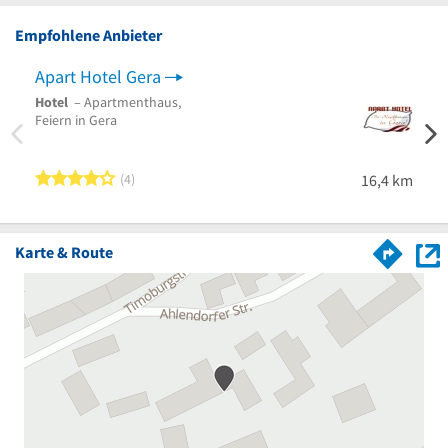
Empfohlene Anbieter
Apart Hotel Gera
Wald
Hotel
– Apartmenthaus,
Deuts
Feiern in Gera
Resta
Küche
Perso
Ehren
4 von 5 Sternen
4
16,4 km
Karte & Route