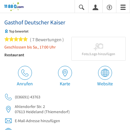
11880.com
Gasthof Deutscher Kaiser
Top bewertet
5 von 5 Sternen
7 Bewertungen
Geschlossen bis Sa., 17:00 Uhr
Foto/Logo hinzufügen
Restaurant
Anrufen
Karte
Website
(036691) 43763
Ahlendorfer Str. 2
07613
Heideland
(Thiemendorf)
E-Mail-Adresse hinzufügen