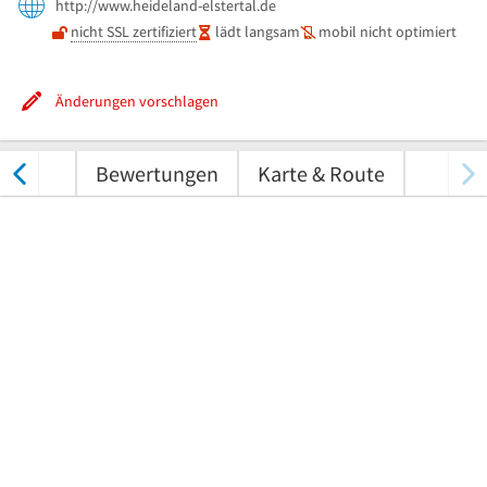
http://www.heideland-elstertal.de
nicht SSL zertifiziert
lädt langsam
mobil nicht optimiert
Änderungen vorschlagen
nungen
Bewertungen
Karte & Route