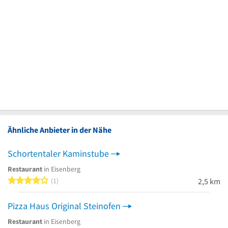
Ähnliche Anbieter in der Nähe
Schortentaler Kaminstube
Restaurant
in Eisenberg
4 von 5 Sternen
1
2,5 km
Pizza Haus Original Steinofen
Restaurant
in Eisenberg