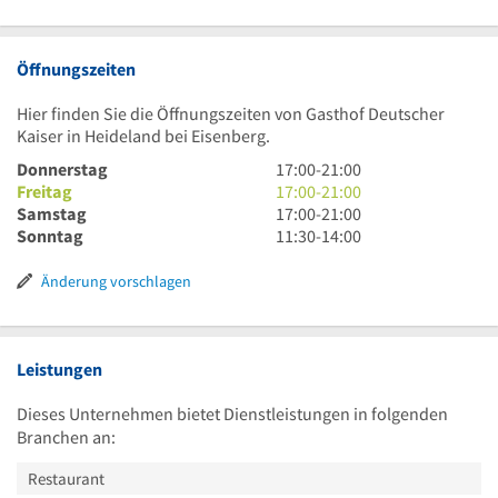
Öffnungszeiten
Hier finden Sie die Öffnungszeiten von Gasthof Deutscher
Kaiser in Heideland bei Eisenberg.
17
Donnerstag
17:00
-
21:00
Uhr
17
Freitag
17:00
-
21:00
bis
Uhr
17
Samstag
17:00
-
21:00
21
bis
Uhr
11
Sonntag
11:30
-
14:00
Uhr
21
bis
Uhr
Uhr
21
30
Änderung vorschlagen
Uhr
bis
14
Uhr
Leistungen
Dieses Unternehmen bietet Dienstleistungen in folgenden
Branchen an:
Restaurant