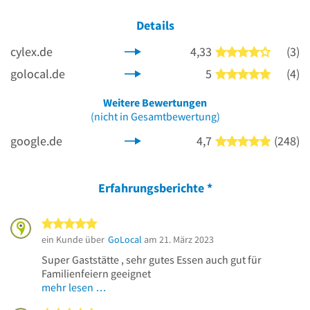
Details
cylex.de
4,33
(3)
4 von 5 
golocal.de
5
(4)
5 von 5 
Weitere Bewertungen
(nicht in Gesamtbewertung)
google.de
4,7
(248)
5 von 5 
Erfahrungsberichte
*
5 von 5 Sternen
ein Kunde über
GoLocal
am 21. März 2023
Super Gaststätte , sehr gutes Essen auch gut für
Familienfeiern geeignet
mehr lesen …