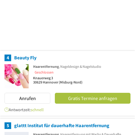
4
Beauty Fly
Haarentfernung
, Nageldesign & Nagelstudio
Geschlossen
Knauerweg 3
30629
Hannover
(Misburg-Nord)
Anrufen
Gratis Termine anfragen
Antwortzeit:
schnell
5
glattt Institut für dauerhafte Haarentfernung
Haarentfernung
, Haarentfernung mit Wachs & Dauerhafte