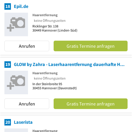
18
Epil.de
Haarentfernung
keine Öffnungszeiten
Ricklinger Str. 138
30449
Hannover
(Linden-Süd)
Anrufen
Gratis Termine anfragen
19
GLOW by Zahra - Laserhaarentfernung dauerhafte Haarentfernung Aqua Facial, Carbon Peeling Kosmetikstudio
Haarentfernung
keine Öffnungszeiten
In der Steinbreite 95
30455
Hannover
(Davenstedt)
Anrufen
Gratis Termine anfragen
20
Laserista
Haarentfernung