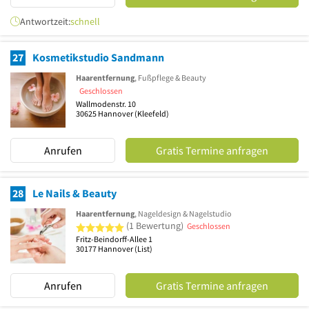
Antwortzeit:
schnell
27
Kosmetikstudio Sandmann
Haarentfernung
, Fußpflege & Beauty
Geschlossen
Wallmodenstr. 10
30625
Hannover
(Kleefeld)
Anrufen
Gratis Termine anfragen
28
Le Nails & Beauty
Haarentfernung
, Nageldesign & Nagelstudio
5 von 5 Sternen
(1 Bewertung)
Geschlossen
Fritz-Beindorff-Allee 1
30177
Hannover
(List)
Anrufen
Gratis Termine anfragen