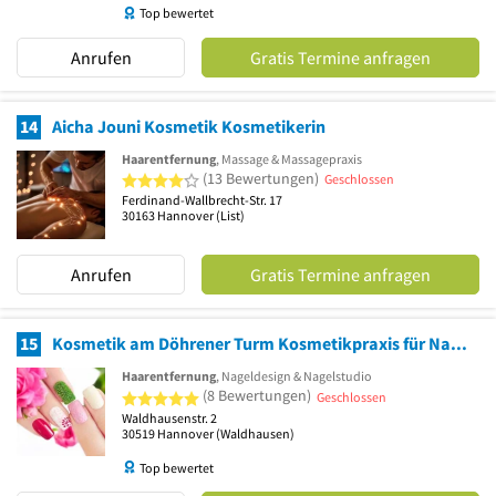
Top bewertet
Anrufen
Gratis Termine anfragen
14
Aicha Jouni Kosmetik Kosmetikerin
Haarentfernung
, Massage & Massagepraxis
4 von 5 Sternen
(13 Bewertungen)
Geschlossen
Ferdinand-Wallbrecht-Str. 17
30163
Hannover
(List)
Anrufen
Gratis Termine anfragen
15
Kosmetik am Döhrener Turm Kosmetikpraxis für Naturkosmetik
Haarentfernung
, Nageldesign & Nagelstudio
5 von 5 Sternen
(8 Bewertungen)
Geschlossen
Waldhausenstr. 2
30519
Hannover
(Waldhausen)
Top bewertet