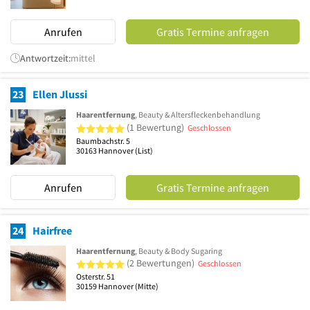
Anrufen
Gratis Termine anfragen
Antwortzeit:
mittel
23
Ellen Jlussi
Haarentfernung
, Beauty & Altersfleckenbehandlung
5 von 5 Sternen
(1 Bewertung)
Geschlossen
Baumbachstr. 5
30163
Hannover
(List)
Anrufen
Gratis Termine anfragen
24
Hairfree
Haarentfernung
, Beauty & Body Sugaring
5 von 5 Sternen
(2 Bewertungen)
Geschlossen
Osterstr. 51
30159
Hannover
(Mitte)