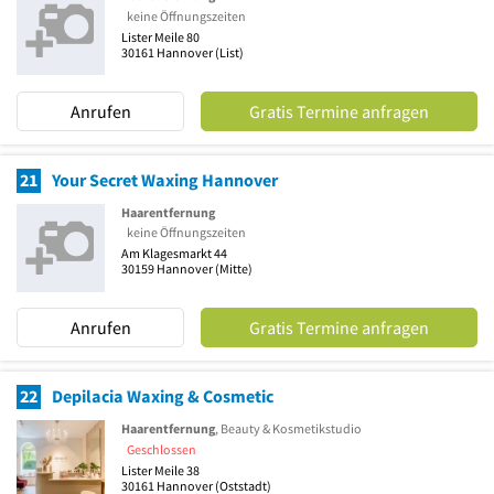
keine Öffnungszeiten
Lister Meile 80
30161
Hannover
(List)
Anrufen
Gratis Termine anfragen
21
Your Secret Waxing Hannover
Haarentfernung
keine Öffnungszeiten
Am Klagesmarkt 44
30159
Hannover
(Mitte)
Anrufen
Gratis Termine anfragen
22
Depilacia Waxing & Cosmetic
Haarentfernung
, Beauty & Kosmetikstudio
Geschlossen
Lister Meile 38
30161
Hannover
(Oststadt)