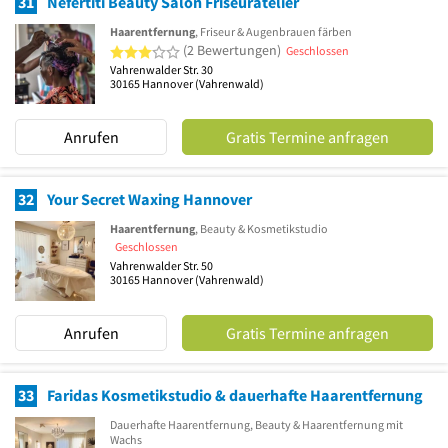
31
Nefertiti Beauty Salon Friseuratelier
Haarentfernung
, Friseur & Augenbrauen färben
3 von 5 Sternen
(2 Bewertungen)
Geschlossen
Vahrenwalder Str. 30
30165
Hannover
(Vahrenwald)
Anrufen
Gratis Termine anfragen
32
Your Secret Waxing Hannover
Haarentfernung
, Beauty & Kosmetikstudio
Geschlossen
Vahrenwalder Str. 50
30165
Hannover
(Vahrenwald)
Anrufen
Gratis Termine anfragen
33
Faridas Kosmetikstudio & dauerhafte Haarentfernung
Dauerhafte Haarentfernung, Beauty & Haarentfernung mit
Wachs