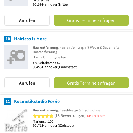
Osterstr. 63
30159
Hannover
(Mitte)
Anrufen
Gratis Termine anfragen
10
Hairless Is More
Haarentfernung
, Haarentfernung mit Wachs & Dauerhafte
Haarentfernung
keine Öffnungszeiten
Am Soltekampe 67
30455
Hannover
(Badenstedt)
Anrufen
Gratis Termine anfragen
11
Kosmetikstudio Ferrie
Haarentfernung
, Nageldesign & Kryolipolyse
5 von 5 Sternen
(18 Bewertungen)
Geschlossen
Marienstr. 100
30171
Hannover
(Südstadt)