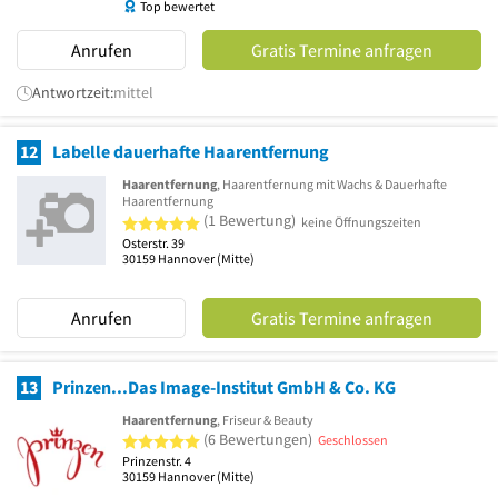
Top bewertet
Anrufen
Gratis Termine anfragen
Antwortzeit:
mittel
12
Labelle dauerhafte Haarentfernung
Haarentfernung
, Haarentfernung mit Wachs & Dauerhafte
Haarentfernung
5 von 5 Sternen
(1 Bewertung)
keine Öffnungszeiten
Osterstr. 39
30159
Hannover
(Mitte)
Anrufen
Gratis Termine anfragen
13
Prinzen...Das Image-Institut GmbH & Co. KG
Haarentfernung
, Friseur & Beauty
5 von 5 Sternen
(6 Bewertungen)
Geschlossen
Prinzenstr. 4
30159
Hannover
(Mitte)