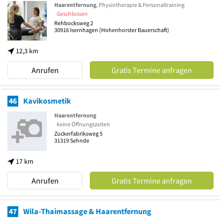
Haarentfernung
, Physiotherapie & Personaltraining
Geschlossen
Rehbocksweg 2
30916
Isernhagen
(Hohenhorster Bauerschaft)
12,3 km
Anrufen
Gratis Termine anfragen
46
Kavikosmetik
Haarentfernung
keine Öffnungszeiten
Zuckerfabriksweg 5
31319
Sehnde
17 km
Anrufen
Gratis Termine anfragen
47
Wila-Thaimassage & Haarentfernung