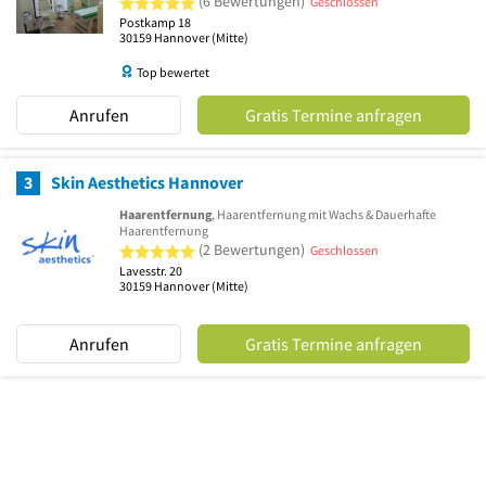
(6 Bewertungen)
Geschlossen
Postkamp 18
30159
Hannover
(Mitte)
Top bewertet
Anrufen
Gratis Termine anfragen
3
Skin Aesthetics Hannover
Haarentfernung
, Haarentfernung mit Wachs & Dauerhafte
Haarentfernung
5 von 5 Sternen
(2 Bewertungen)
Geschlossen
Lavesstr. 20
30159
Hannover
(Mitte)
Anrufen
Gratis Termine anfragen