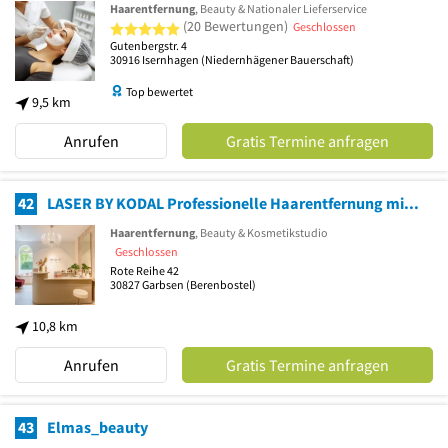
Haarentfernung
, Beauty & Nationaler Lieferservice
5 von 5 Sternen
(20 Bewertungen)
Geschlossen
Gutenbergstr. 4
30916
Isernhagen
(Niedernhägener Bauerschaft)
Top bewertet
9,5 km
Anrufen
Gratis Termine anfragen
42
LASER BY KODAL Professionelle Haarentfernung mit Vacuum Dioden-Laser Garbsen
Haarentfernung
, Beauty & Kosmetikstudio
Geschlossen
Rote Reihe 42
30827
Garbsen
(Berenbostel)
10,8 km
Anrufen
Gratis Termine anfragen
43
Elmas_beauty