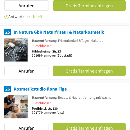
Anrufen
Gratis Termine anfragen
Antwortzeit:
schnell
25
In Natura GbR Naturfriseur & Naturkosmetik
Haarentfernung
, Friseurbedarf & Tages-Make-up
Geschlossen
Hildesheimer Str. 23
30169
Hannover
(Südstadt)
Anrufen
Gratis Termine anfragen
26
Kosmetikstudio Ilona Fige
Haarentfernung
, Beauty & Haarentfernung mit Wachs
Geschlossen
Podbielskistr. 130
30177
Hannover
(List)
Anrufen
Gratis Termine anfragen