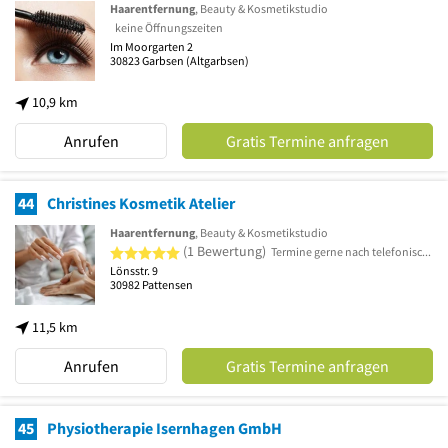
Haarentfernung
, Beauty & Kosmetikstudio
keine Öffnungszeiten
Im Moorgarten 2
30823
Garbsen
(Altgarbsen)
10,9 km
Anrufen
Gratis Termine anfragen
44
Christines Kosmetik Atelier
Haarentfernung
, Beauty & Kosmetikstudio
5 von 5 Sternen
(1 Bewertung)
Termine gerne nach telefonischer Vereinbarung
Lönsstr. 9
30982
Pattensen
11,5 km
Anrufen
Gratis Termine anfragen
45
Physiotherapie Isernhagen GmbH