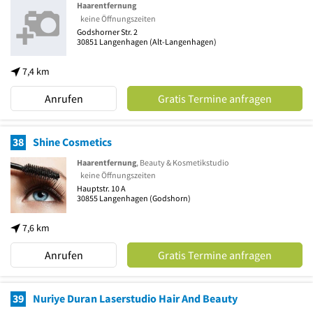
Haarentfernung
keine Öffnungszeiten
Godshorner Str. 2
30851
Langenhagen
(Alt-Langenhagen)
7,4 km
Anrufen
Gratis Termine anfragen
38
Shine Cosmetics
Haarentfernung
, Beauty & Kosmetikstudio
keine Öffnungszeiten
Hauptstr. 10 A
30855
Langenhagen
(Godshorn)
7,6 km
Anrufen
Gratis Termine anfragen
39
Nuriye Duran Laserstudio Hair And Beauty