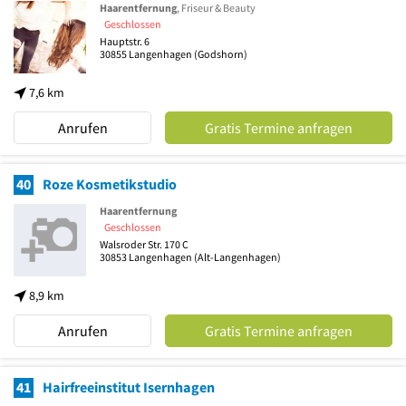
Haarentfernung
, Friseur & Beauty
Geschlossen
Hauptstr. 6
30855
Langenhagen
(Godshorn)
7,6 km
Anrufen
Gratis Termine anfragen
40
Roze Kosmetikstudio
Haarentfernung
Geschlossen
Walsroder Str. 170 C
30853
Langenhagen
(Alt-Langenhagen)
8,9 km
Anrufen
Gratis Termine anfragen
41
Hairfreeinstitut Isernhagen