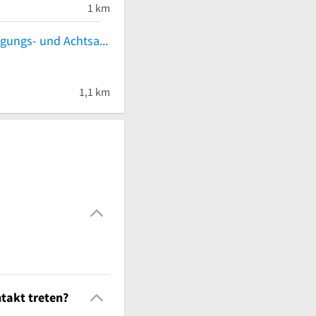
1 km
Selbstverteidigungs- und Achtsamkeitstraining mit I Liq Chuan
1,1 km
takt treten?