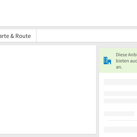
arte & Route
Diese Anb
bieten au
an.