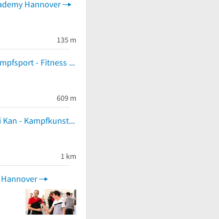
cademy Hannover
135 m
Institut für Kampfsport - Fitness - Gesundheit Sambo
609 m
Soshin-Do Kai Kan - Kampfkunstschule
1 km
 Hannover