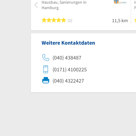
Hausbau, Sanierungen in
Hamburg
F
5 von 5 Sternen
11,5 km
2
Weitere Kontaktdaten
(040) 438487
(0171) 4100225
(040) 4322427