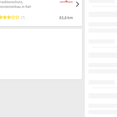
Insektenschutz,
enstereinbau in Kiel
3 von 5 Sternen
83,8 km
7