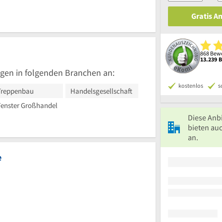
Gratis A
868 Bewe
13.239 
gen in folgenden Branchen an:
kostenlos
s
Treppenbau
Handelsgesellschaft
Fenster Großhandel
Diese Anb
bieten au
an.
e