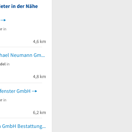
eter in der Nähe
er
in
4,6 km
Tischlerei Michael Neumann GmbH & Co. KG
del
in
 von 5 Sternen
4,8 km
fenster GmbH
er
in
6,2 km
Möller & Sohn GmbH Bestattungsinstitut