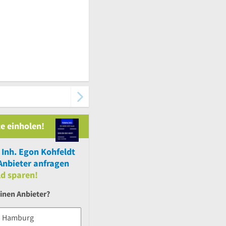
e einholen!
 Inh. Egon Kohfeldt
nbieter anfragen
ld sparen!
inen Anbieter?