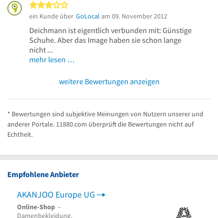
3 von 5 Sternen
ein Kunde über
GoLocal
am 09. November 2012
Deichmann ist eigentlich verbunden mit: Günstige
Schuhe. Aber das Image haben sie schon lange
nicht ...
mehr lesen …
weitere Bewertungen anzeigen
* Bewertungen sind subjektive Meinungen von Nutzern unserer und
anderer Portale. 11880.com überprüft die Bewertungen nicht auf
Echtheit.
Empfohlene Anbieter
AKANJOO Europe UG
Chec
Online-Shop
–
Schuh
Damenbekleidung,
Beha