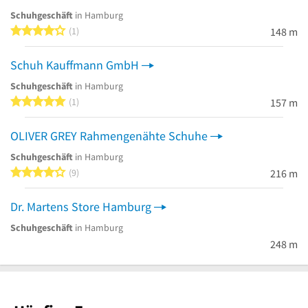
Schuhgeschäft
in Hamburg
4 von 5 Sternen
1
148 m
Schuh Kauffmann GmbH
Schuhgeschäft
in Hamburg
5 von 5 Sternen
1
157 m
OLIVER GREY Rahmengenähte Schuhe
Schuhgeschäft
in Hamburg
4 von 5 Sternen
9
216 m
Dr. Martens Store Hamburg
Schuhgeschäft
in Hamburg
248 m