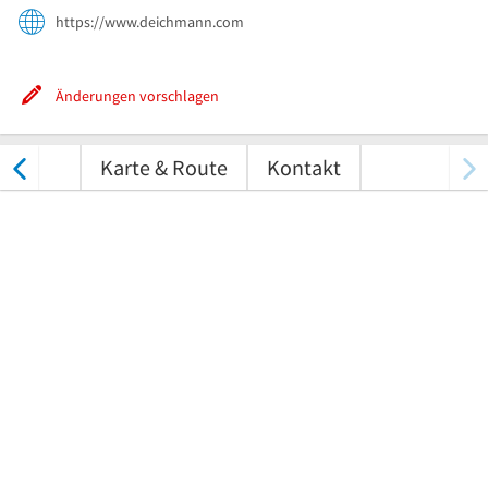
https://www.deichmann.com
Änderungen vorschlagen
tungen
Karte & Route
Kontakt