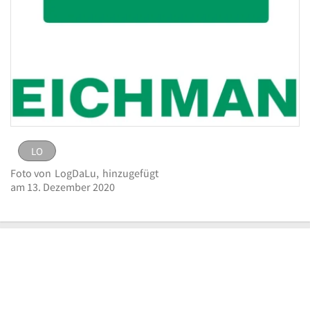
LO
LO
Bild
Foto von
LogDaLu,
hinzugefügt
melden
eingestellt von
LogDaLu
am 13. Dezember
am 13. Dezember 2020
Logo Heinrich Deichmann-Schuhe GmbH & Co. KG
2020