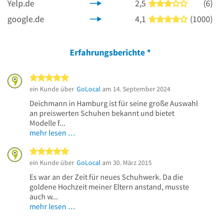
Yelp.de
2,5
(6)
3 von 5 S
google.de
4,1
(1000)
4 von 5 S
Erfahrungsberichte
*
5 von 5 Sternen
ein Kunde über
GoLocal
am 14. September 2024
Deichmann in Hamburg ist für seine große Auswahl
an preiswerten Schuhen bekannt und bietet
Modelle f...
mehr lesen …
5 von 5 Sternen
ein Kunde über
GoLocal
am 30. März 2015
Es war an der Zeit für neues Schuhwerk. Da die
goldene Hochzeit meiner Eltern anstand, musste
auch w...
mehr lesen …