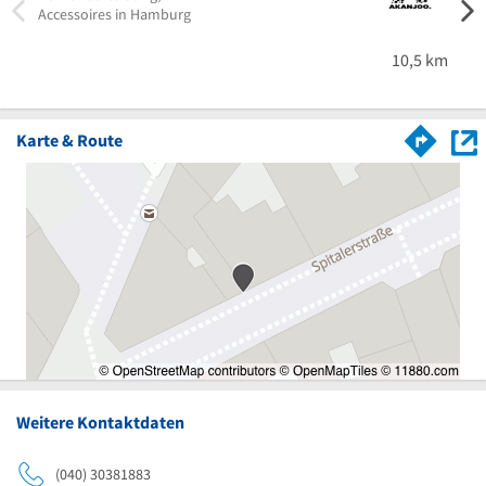
Accessoires in Hamburg
Ferse
von K
Ahren
10,5 km
Karte & Route
Weitere Kontaktdaten
(040) 30381883