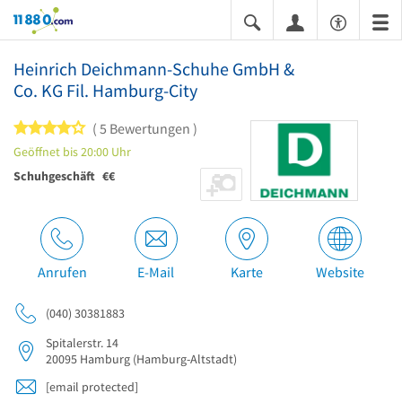
11880.com
Heinrich Deichmann-Schuhe GmbH &
Co. KG Fil. Hamburg-City
4 von 5 Sternen
5 Bewertungen
Geöffnet bis 20:00 Uhr
Schuhgeschäft
€€
Anrufen
E-Mail
Karte
Website
(040) 30381883
Spitalerstr. 14
20095
Hamburg
(Hamburg-Altstadt)
[email protected]