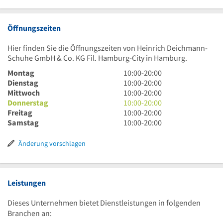
Öffnungszeiten
Hier finden Sie die Öffnungszeiten von Heinrich Deichmann-
Schuhe GmbH & Co. KG Fil. Hamburg-City in Hamburg.
10
Montag
10:00
-
20:00
Uhr
10
Dienstag
10:00
-
20:00
bis
Uhr
10
Mittwoch
10:00
-
20:00
20
bis
Uhr
10
Donnerstag
10:00
-
20:00
Uhr
20
bis
Uhr
10
Freitag
10:00
-
20:00
Uhr
20
bis
Uhr
10
Samstag
10:00
-
20:00
Uhr
20
bis
Uhr
Uhr
20
bis
Änderung vorschlagen
Uhr
20
Uhr
Leistungen
Dieses Unternehmen bietet Dienstleistungen in folgenden
Branchen an: