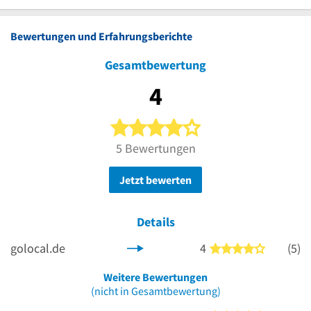
Bewertungen und Erfahrungsberichte
Gesamtbewertung
4
4 von 5 Sternen
5 Bewertungen
Jetzt bewerten
Details
golocal.de
4
(5)
4 von 5 S
Weitere Bewertungen
(nicht in Gesamtbewertung)