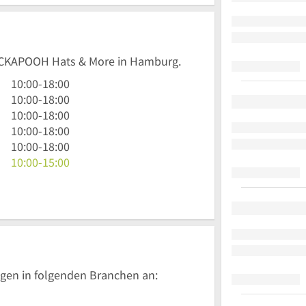
 PICKAPOOH Hats & More in Hamburg.
10
10:00
-
18:00
Uhr
10
10:00
-
18:00
bis
Uhr
10
10:00
-
18:00
18
bis
Uhr
10
10:00
-
18:00
Uhr
18
bis
Uhr
10
10:00
-
18:00
Uhr
18
bis
Uhr
10
10:00
-
15:00
Uhr
18
bis
Uhr
Uhr
18
bis
Uhr
15
Uhr
gen in folgenden Branchen an: