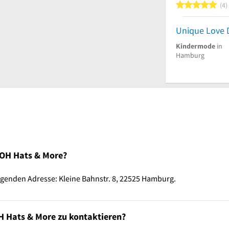
5
4
Unique Love 
Kindermode
in
Hamburg
OOH Hats & More?
genden Adresse: Kleine Bahnstr. 8, 22525 Hamburg.