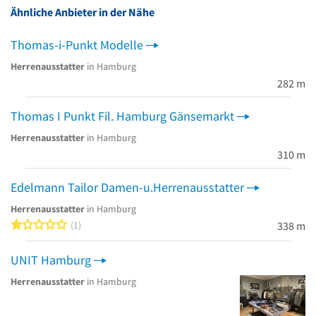
Ähnliche Anbieter in der Nähe
Thomas-i-Punkt Modelle
Herrenausstatter
in Hamburg
282 m
Thomas I Punkt Fil. Hamburg Gänsemarkt
Herrenausstatter
in Hamburg
310 m
Edelmann Tailor Damen-u.Herrenausstatter
Herrenausstatter
in Hamburg
1 von 5 Sternen
1
338 m
UNIT Hamburg
Herrenausstatter
in Hamburg