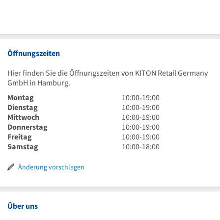
Öffnungszeiten
Hier finden Sie die Öffnungszeiten von KITON Retail Germany
GmbH in Hamburg.
10
Montag
10:00
-
19:00
Uhr
10
Dienstag
10:00
-
19:00
bis
Uhr
10
Mittwoch
10:00
-
19:00
19
bis
Uhr
10
Donnerstag
10:00
-
19:00
Uhr
19
bis
Uhr
10
Freitag
10:00
-
19:00
Uhr
19
bis
Uhr
10
Samstag
10:00
-
18:00
Uhr
19
bis
Uhr
Uhr
19
bis
Änderung vorschlagen
Uhr
18
Uhr
Über uns