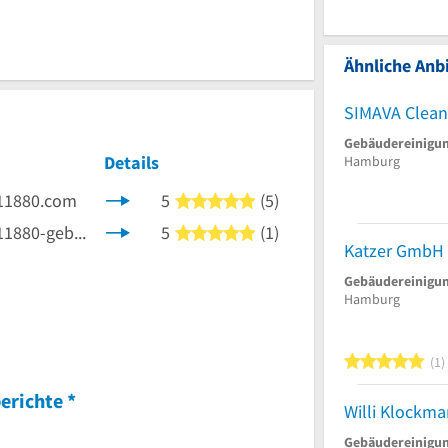
Ähnliche Anbi
SIMAVA Clea
Gebäudereinigu
Details
Hamburg
11880.com
5
(5)
5 von 5 Sternen
11880-gebaeudereinigung.com
5
(1)
5 von 5 Sternen
nen
Gebäudereinigu
Hamburg
5
1
erichte
*
Gebäudereinigu