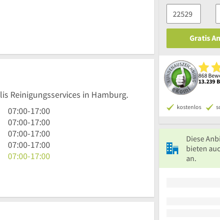
Gratis A
868 Bewe
13.239 
alis Reinigungsservices in Hamburg.
kostenlos
s
7
07:00
-
17:00
Uhr
7
07:00
-
17:00
bis
Uhr
7
07:00
-
17:00
Diese Anb
17
bis
Uhr
7
07:00
-
17:00
bieten au
Uhr
17
bis
Uhr
7
07:00
-
17:00
an.
Uhr
17
bis
Uhr
Uhr
17
bis
Uhr
17
Uhr