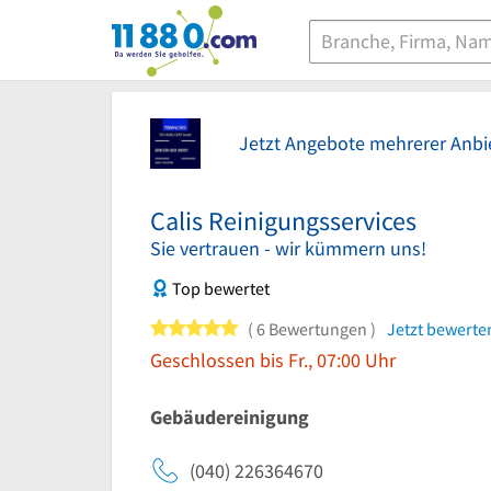
11880.com
Jetzt Angebote mehrerer Anbie
Calis Reinigungsservices
Sie vertrauen - wir kümmern uns!
Top bewertet
5 von 5 Sternen
6 Bewertungen
Jetzt bewerte
Geschlossen bis Fr., 07:00 Uhr
Gebäudereinigung
(040) 226364670