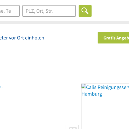
ter vor Ort einholen
Gratis Ange
n!