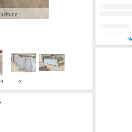
beitung
M
n
9
e