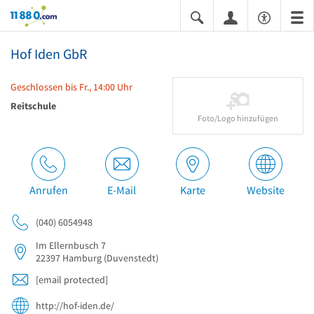
11880.com
Hof Iden GbR
Geschlossen bis Fr., 14:00 Uhr
Reitschule
Foto/Logo hinzufügen
Anrufen
E-Mail
Karte
Website
(040) 6054948
Im Ellernbusch 7
22397
Hamburg
(Duvenstedt)
[email protected]
http://hof-iden.de/