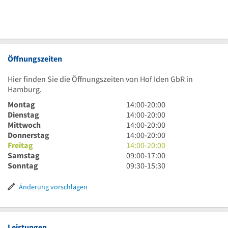
Öffnungszeiten
Hier finden Sie die Öffnungszeiten von Hof Iden GbR in
Hamburg.
14
Montag
14:00
-
20:00
Uhr
14
Dienstag
14:00
-
20:00
bis
Uhr
14
Mittwoch
14:00
-
20:00
20
bis
Uhr
14
Donnerstag
14:00
-
20:00
Uhr
20
bis
Uhr
14
Freitag
14:00
-
20:00
Uhr
20
bis
Uhr
9
Samstag
09:00
-
17:00
Uhr
20
bis
Uhr
9
Sonntag
09:30
-
15:30
Uhr
20
bis
Uhr
Uhr
17
30
Änderung vorschlagen
Uhr
bis
15
Uhr
30
Leistungen