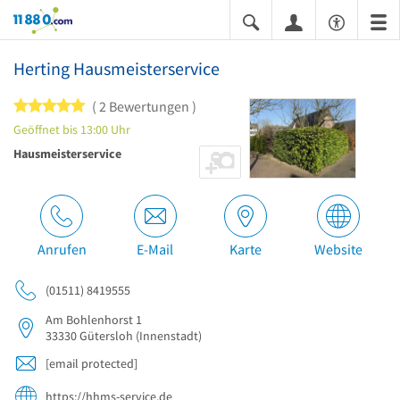
11880.com
Herting Hausmeisterservice
5 von 5 Sternen
2 Bewertungen
Geöffnet bis 13:00 Uhr
Hausmeisterservice
Anrufen
E-Mail
Karte
Website
(01511) 8419555
Am Bohlenhorst 1
33330
Gütersloh
(Innenstadt)
[email protected]
https://hhms-service.de