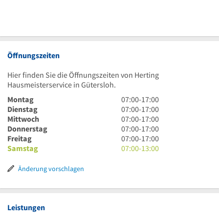
Öffnungszeiten
Hier finden Sie die Öffnungszeiten von Herting
Hausmeisterservice in Gütersloh.
7
Montag
07:00
-
17:00
Uhr
7
Dienstag
07:00
-
17:00
bis
Uhr
7
Mittwoch
07:00
-
17:00
17
bis
Uhr
7
Donnerstag
07:00
-
17:00
Uhr
17
bis
Uhr
7
Freitag
07:00
-
17:00
Uhr
17
bis
Uhr
7
Samstag
07:00
-
13:00
Uhr
17
bis
Uhr
Uhr
17
bis
Änderung vorschlagen
Uhr
13
Uhr
Leistungen