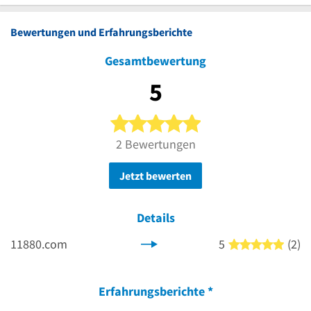
Bewertungen und Erfahrungsberichte
Gesamtbewertung
5
5 von 5 Sternen
2 Bewertungen
Jetzt bewerten
Details
11880.com
5
(2)
5 von
Erfahrungsberichte
*