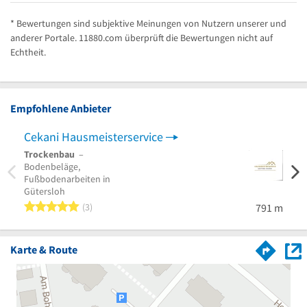
* Bewertungen sind subjektive Meinungen von Nutzern unserer und
anderer Portale. 11880.com überprüft die Bewertungen nicht auf
Echtheit.
Empfohlene Anbieter
Cekani Hausmeisterservice
Buen
Trockenbau
–
Gebä
Bodenbeläge,
Grüna
Fußbodenarbeiten in
Praxis
Gütersloh
5 von 5 Sternen
3
791 m
Karte & Route