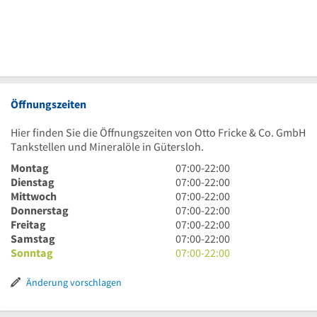
Öffnungszeiten
Hier finden Sie die Öffnungszeiten von Otto Fricke & Co. GmbH
Tankstellen und Mineralöle in Gütersloh.
7
Montag
07:00
-
22:00
Uhr
7
Dienstag
07:00
-
22:00
bis
Uhr
7
Mittwoch
07:00
-
22:00
22
bis
Uhr
7
Donnerstag
07:00
-
22:00
Uhr
22
bis
Uhr
7
Freitag
07:00
-
22:00
Uhr
22
bis
Uhr
7
Samstag
07:00
-
22:00
Uhr
22
bis
Uhr
7
Sonntag
07:00
-
22:00
Uhr
22
bis
Uhr
Uhr
22
bis
Änderung vorschlagen
Uhr
22
Uhr