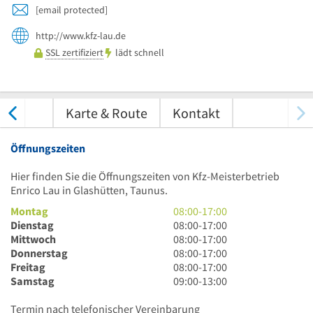
[email protected]
http://www.kfz-lau.de
SSL zertifiziert
lädt schnell
tungen
Karte & Route
Kontakt
Öffnungszeiten
Hier finden Sie die Öffnungszeiten von Kfz-Meisterbetrieb
Enrico Lau in Glashütten, Taunus.
8
Montag
08:00
-
17:00
Uhr
8
Dienstag
08:00
-
17:00
bis
Uhr
8
Mittwoch
08:00
-
17:00
17
bis
Uhr
8
Donnerstag
08:00
-
17:00
Uhr
17
bis
Uhr
8
Freitag
08:00
-
17:00
Uhr
17
bis
Uhr
9
Samstag
09:00
-
13:00
Uhr
17
bis
Uhr
Uhr
17
bis
Termin nach telefonischer Vereinbarung