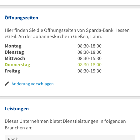
Öffnungszeiten
Hier finden Sie die Öffnungszeiten von Sparda-Bank Hessen
eG Fil. An der Johanneskirche in Gießen, Lahn.
8
Montag
08:30
-
18:00
Uhr
8
Dienstag
08:30
-
18:00
30
Uhr
8
Mittwoch
08:30
-
15:30
bis
30
Uhr
8
Donnerstag
08:30
-
18:00
18
bis
30
Uhr
8
Freitag
08:30
-
15:30
Uhr
18
bis
30
Uhr
Uhr
15
bis
30
Änderung vorschlagen
Uhr
18
bis
30
Uhr
15
Uhr
30
Leistungen
Dieses Unternehmen bietet Dienstleistungen in folgenden
Branchen an:
Bank