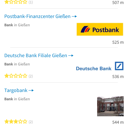
1 von 5 Sternen
1
507 m
Postbank-Finanzcenter Gießen
Bank
in Gießen
525 m
Deutsche Bank Filiale Gießen
Bank
in Gießen
1 von 5 Sternen
2
536 m
Targobank
Bank
in Gießen
3 von 5 Sternen
2
544 m