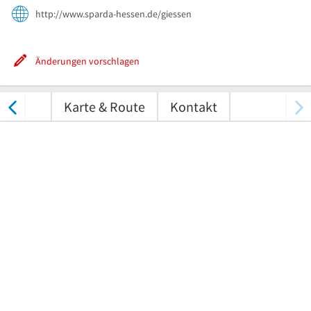
http://www.sparda-hessen.de/giessen
Änderungen vorschlagen
tungen
Karte & Route
Kontakt