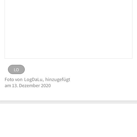
LO
LO
Bild
Foto von
LogDaLu,
hinzugefügt
melden
eingestellt von
LogDaLu
am 13. Dezember
am 13. Dezember 2020
Logo Sparda-Bank Hessen eG
2020