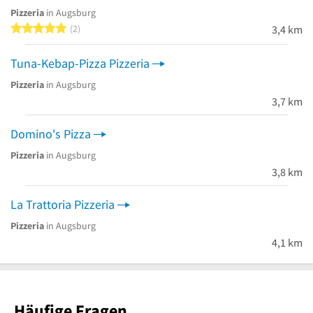
Pizzeria
in Augsburg
5 von 5 Sternen
2
3,4 km
Tuna-Kebap-Pizza Pizzeria
Pizzeria
in Augsburg
3,7 km
Domino's Pizza
Pizzeria
in Augsburg
3,8 km
La Trattoria Pizzeria
Pizzeria
in Augsburg
4,1 km
Häufige Fragen