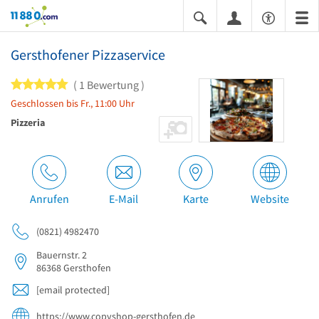
11880.com
Gersthofener Pizzaservice
5 von 5 Sternen
1 Bewertung
Geschlossen bis Fr., 11:00 Uhr
Pizzeria
Anrufen
E-Mail
Karte
Website
(0821) 4982470
Bauernstr. 2
86368
Gersthofen
[email protected]
https://www.copyshop-gersthofen.de