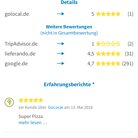
Details
golocal.de
5
(1)
5 von 5 
Weitere Bewertungen
(nicht in Gesamtbewertung)
TripAdvisor.de
1
(2)
1 von 5 
lieferando.de
4,5
(31)
5 von 5 
google.de
4,7
(291)
5 von 5 
Erfahrungsberichte
*
5 von 5 Sternen
ein Kunde über
GoLocal
am 13. Mai 2016
Super Pizza
mehr lesen …