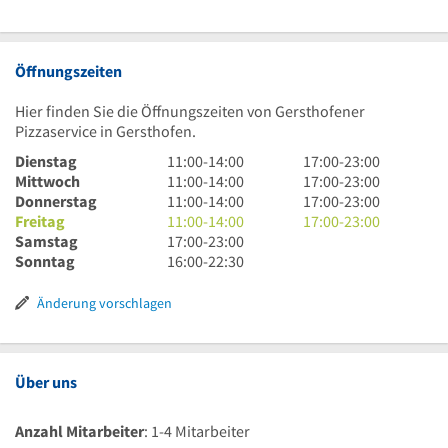
Öffnungszeiten
Hier finden Sie die Öffnungszeiten von Gersthofener
Pizzaservice in Gersthofen.
11
17
Dienstag
11:00
-
14:00
17:00
-
23:00
Uhr
11
Uhr
17
Mittwoch
11:00
-
14:00
17:00
-
23:00
bis
Uhr
11
bis
Uhr
17
Donnerstag
11:00
-
14:00
17:00
-
23:00
14
bis
Uhr
11
23
bis
Uhr
17
Freitag
11:00
-
14:00
17:00
-
23:00
Uhr
14
bis
Uhr
17
Uhr
23
bis
Uhr
Samstag
17:00
-
23:00
Uhr
14
bis
Uhr
16
Uhr
23
bis
Sonntag
16:00
-
22:30
Uhr
14
bis
Uhr
Uhr
23
Uhr
23
bis
Uhr
Änderung vorschlagen
Uhr
22
Uhr
30
Über uns
Anzahl Mitarbeiter
: 1-4 Mitarbeiter