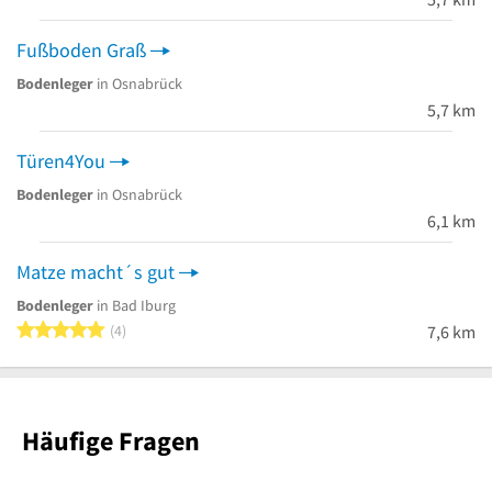
Fußboden Graß
Bodenleger
in Osnabrück
5,7 km
Türen4You
Bodenleger
in Osnabrück
6,1 km
Matze macht´s gut
Bodenleger
in Bad Iburg
5 von 5 Sternen
4
7,6 km
Häufige Fragen