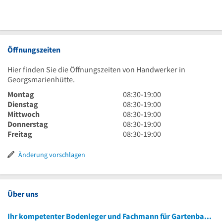
Öffnungszeiten
Hier finden Sie die Öffnungszeiten von Handwerker in
Georgsmarienhütte.
8
Montag
08:30
-
19:00
Uhr
8
Dienstag
08:30
-
19:00
30
Uhr
8
Mittwoch
08:30
-
19:00
bis
30
Uhr
8
Donnerstag
08:30
-
19:00
19
bis
30
Uhr
8
Freitag
08:30
-
19:00
Uhr
19
bis
30
Uhr
Uhr
19
bis
30
Änderung vorschlagen
Uhr
19
bis
Uhr
19
Uhr
Über uns
Ihr kompetenter Bodenleger und Fachmann für Gartenbau aus Hasbergen