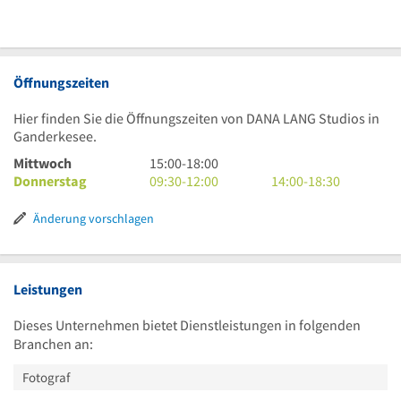
Öffnungszeiten
Hier finden Sie die Öffnungszeiten von DANA LANG Studios in
Ganderkesee.
15
Mittwoch
15:00
-
18:00
Uhr
9
14
Donnerstag
09:30
-
12:00
14:00
-
18:30
bis
Uhr
Uhr
18
30
bis
Änderung vorschlagen
Uhr
bis
18
12
Uhr
Uhr
30
Leistungen
Dieses Unternehmen bietet Dienstleistungen in folgenden
Branchen an:
Fotograf