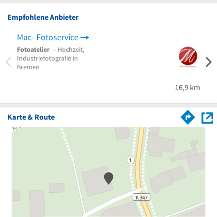
Empfohlene Anbieter
Mac- Fotoservice
Foto
Fotoatelier
– Hochzeit,
Fotog
Industriefotografie in
Hochz
Bremen
Hochz
Brem
16,9 km
Karte & Route