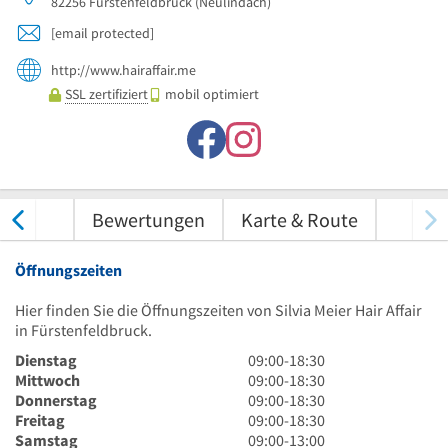
82256
Fürstenfeldbruck
(Neulindach)
[email protected]
http://www.hairaffair.me
SSL zertifiziert
mobil optimiert
nungen
Bewertungen
Karte & Route
Öffnungszeiten
Hier finden Sie die Öffnungszeiten von Silvia Meier Hair Affair
in Fürstenfeldbruck.
9
Dienstag
09:00
-
18:30
Uhr
9
Mittwoch
09:00
-
18:30
bis
Uhr
9
Donnerstag
09:00
-
18:30
18
bis
Uhr
9
Freitag
09:00
-
18:30
Uhr
18
bis
Uhr
9
Samstag
09:00
-
13:00