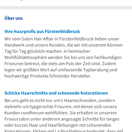
30
Uhr
18
bis
Uhr
30
Uhr
18
bis
30
Uhr
13
Über uns
30
Uhr
Ihre Haarprofis aus Fürstenfeldbruck
Wir vom Salon Hair Affair in Fürstenfeldbruck lieben unser
Handwerk und unsere Kunden, die wir mit unserem Können
Tag für Tag glücklich machen. In heimischer
Wohlfühlatmosphäre werden Sie bei uns von fachkundigen
Friseuren betreut, die stets am Puls der Zeit sind. Zudem
legen wir größten Wert auf umfassende Typberatung und
hochwertige Produkte führender Hersteller.
Schicke Haarschnitte und schonende Kolorationen
Bei uns geht es nicht nur um’s Haareschneiden, sondern
vielmehr um typgerechte Frisuren, mit denen sich unsere
Kunden rundherum wohlfühlen. Sie erhalten in unserem
Friseursalon unter anderem angesagte Schnitte für langes
oder kurzes Haar und Haarfärbungen mit schonenden
Kolorationen. Färben mit La Biosthétique bedeutet, dass mit