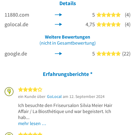
Details
11880.com
5
(4)
5 von 5
golocal.de
4,75
(4)
5 von 5
Weitere Bewertungen
(nicht in Gesamtbewertung)
google.de
5
(22)
5 von 5
Erfahrungsberichte
*
4 von 5 Sternen
ein Kunde über
GoLocal
am 12. September 2024
Ich besuchte den Friseursalon Silvia Meier Hair
Affair / La Biosthétique und war begeistert. Ich
hab...
mehr lesen …
5 von 5 Sternen