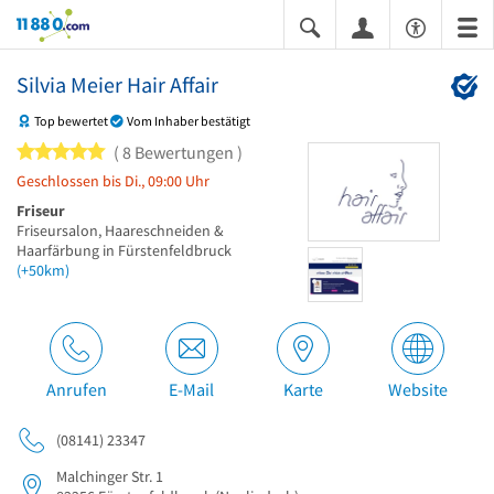
11880.com
Silvia Meier Hair Affair
Top bewertet
Vom Inhaber bestätigt
5 von 5 Sternen
8 Bewertungen
Geschlossen bis Di., 09:00 Uhr
Friseur
Friseursalon, Haareschneiden &
Haarfärbung in Fürstenfeldbruck
(+50km)
Anrufen
E-Mail
Karte
Website
(08141) 23347
Malchinger Str. 1