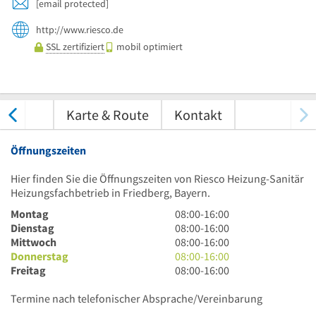
[email protected]
http://www.riesco.de
SSL zertifiziert
mobil optimiert
tungen
Karte & Route
Kontakt
Öffnungszeiten
Hier finden Sie die Öffnungszeiten von Riesco Heizung-Sanitär
Heizungsfachbetrieb in Friedberg, Bayern.
8
Montag
08:00
-
16:00
Uhr
8
Dienstag
08:00
-
16:00
bis
Uhr
8
Mittwoch
08:00
-
16:00
16
bis
Uhr
8
Donnerstag
08:00
-
16:00
Uhr
16
bis
Uhr
8
Freitag
08:00
-
16:00
Uhr
16
bis
Uhr
Uhr
16
bis
Termine nach telefonischer Absprache/Vereinbarung
Uhr
16